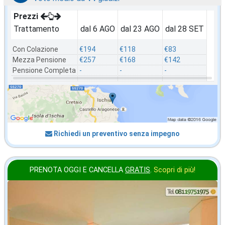
Prezzi
Trattamento
dal 6 AGO
dal 23 AGO
dal 28 SET
Con Colazione
€194
€118
€83
Mezza Pensione
€257
€168
€142
Pensione Completa
-
-
-
Richiedi un preventivo senza impegno
PRENOTA OGGI E CANCELLA
GRATIS
.
Scopri di più!
in offerta da
65
€
,00