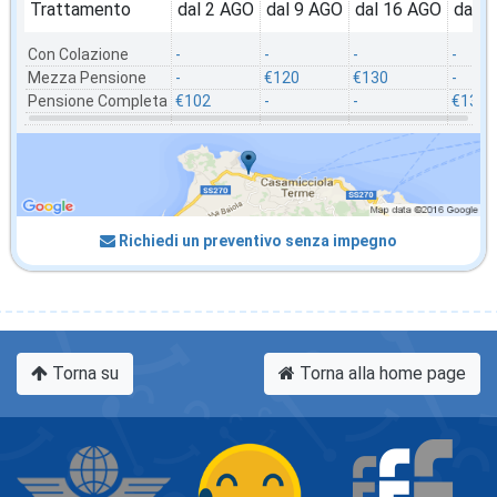
Trattamento
dal 2 AGO
dal 9 AGO
dal 16 AGO
dal 2
Con Colazione
-
-
-
-
Mezza Pensione
-
€120
€130
-
Pensione Completa
€102
-
-
€130
Richiedi un preventivo senza impegno
Torna su
Torna alla home page