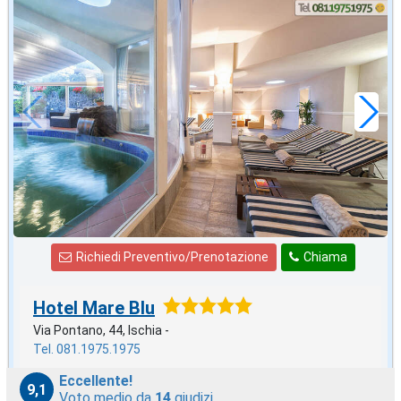
in offerta da
83
€
,00
a notte
Richiedi Preventivo/Prenotazione
Chiama
Hotel Mare Blu
Via Pontano, 44, Ischia -
Tel. 081.1975.1975
Eccellente!
9,1
Voto medio da
14
giudizi