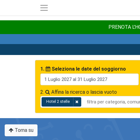
PRENOTA L'HO
1.
Seleziona le date del soggiorno
2.
Affina la ricerca o lascia vuoto
Hotel 2 stelle
Torna su