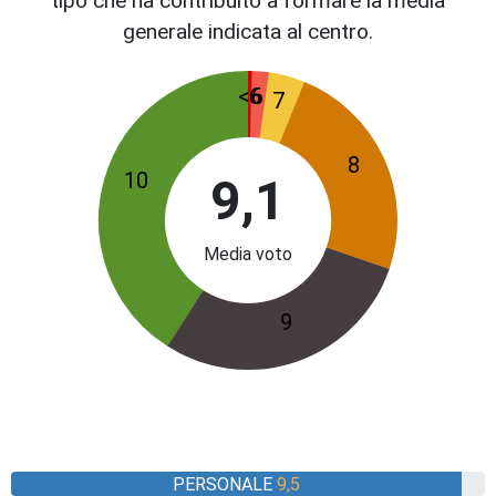
tipo che ha contribuito a formare la media
generale indicata al centro.
<6
6
7
8
10
9,1
Media voto
9
PERSONALE
9,5