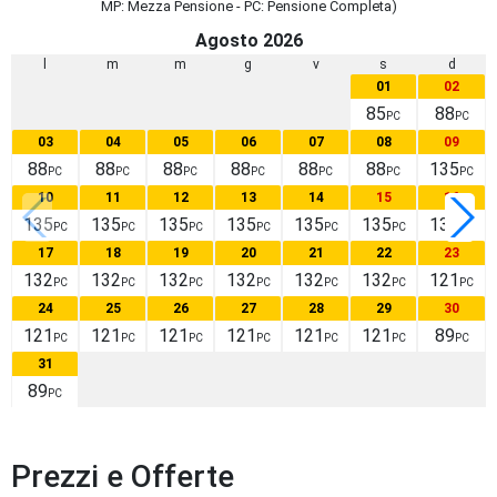
MP: Mezza Pensione - PC: Pensione Completa)
Agosto 2026
l
m
m
g
v
s
d
01
02
85
88
PC
PC
03
04
05
06
07
08
09
88
88
88
88
88
88
135
PC
PC
PC
PC
PC
PC
PC
10
11
12
13
14
15
16
135
135
135
135
135
135
132
PC
PC
PC
PC
PC
PC
PC
17
18
19
20
21
22
23
132
132
132
132
132
132
121
PC
PC
PC
PC
PC
PC
PC
24
25
26
27
28
29
30
121
121
121
121
121
121
89
PC
PC
PC
PC
PC
PC
PC
31
89
PC
Prezzi e Offerte