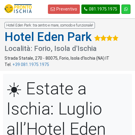
Preventivo
081.1975.1975
Hotel Eden Park: tra centro e mare, comodo e funzionale!
Hotel Eden Park
Località: Forio, Isola d'Ischia
Strada Statale, 270
-
80075
,
Forio
, Isola d'Ischia (
NA
)
IT
Tel.
+39 081.1975.1975
☀️ Estate a
Ischia: Luglio
all’Hotel Eden