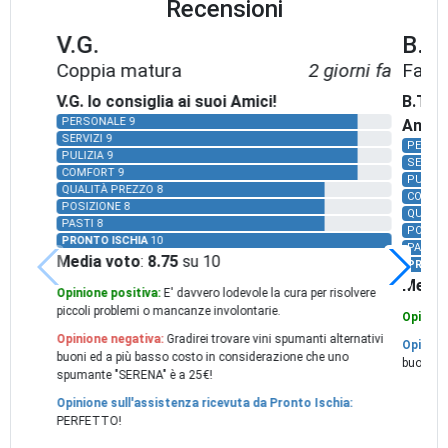
Recensioni
V.G.
B.T.
Coppia matura
2 giorni fa
Famigl
V.G. lo consiglia ai suoi Amici!
B.T. l
PERSONALE 9
Amici!
SERVIZI 9
PERSON
PULIZIA 9
SERVIZI
COMFORT 9
PULIZIA
QUALITÀ PREZZO 8
COMFOR
POSIZIONE 8
QUALIT
PASTI 8
POSIZI
PRONTO ISCHIA
10
PASTI 1
Media voto
:
8.75
su 10
PRONTO
Media
Opinione positiva:
E' davvero lodevole la cura per risolvere
piccoli problemi o mancanze involontarie.
Opinione
Opinione negativa:
Gradirei trovare vini spumanti alternativi
Opinione
buoni ed a più basso costo in considerazione che uno
buona
spumante "SERENA" è a 25€!
Opinione sull'assistenza ricevuta da Pronto Ischia:
PERFETTO!