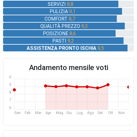
SERVIZI
8,8
PULIZIA
9,1
COMFORT
8,7
QUALITÀ PREZZO
9,3
POSIZIONE
8,6
PASTI
9,2
ASSISTENZA PRONTO ISCHIA
9,5
Andamento mensile voti
10
9
8
7
6
Gen
Feb
Mar
Apr
Mag
Giu
Lug
Ago
Set
Ott
Nov
Dic