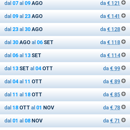
dal
07
al
09
AGO
da
€ 121
dal
09
al
23
AGO
da
€ 141
dal
23
al
30
AGO
da
€ 128
dal
30
AGO
al
06
SET
da
€ 118
dal
06
al
13
SET
da
€ 114
dal
13
SET
al
04
OTT
da
€ 99
dal
04
al
11
OTT
da
€ 89
dal
11
al
18
OTT
da
€ 85
dal
18
OTT
al
01
NOV
da
€ 78
dal
01
al
08
NOV
da
€ 71