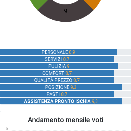
9
PERSONALE
8,9
SERVIZI
8,7
PULIZIA
9
COMFORT
8,7
QUALITÀ PREZZO
8,7
POSIZIONE
9,3
PASTI
8,7
ASSISTENZA PRONTO ISCHIA
9,3
Andamento mensile voti
10