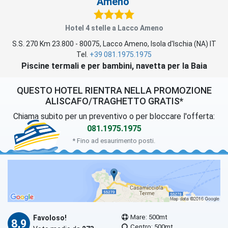
Ameno
Hotel 4 stelle a Lacco Ameno
S.S. 270 Km 23.800
-
80075
,
Lacco Ameno
, Isola d'Ischia (
NA
)
IT
Tel.
+39 081.1975.1975
Piscine termali e per bambini, navetta per la Baia
QUESTO HOTEL RIENTRA NELLA PROMOZIONE
ALISCAFO/TRAGHETTO GRATIS*
Chiama subito per un preventivo o per bloccare l'offerta:
081.1975.1975
* Fino ad esaurimento posti.
Mare: 500mt
Favoloso!
8,9
Centro: 500mt