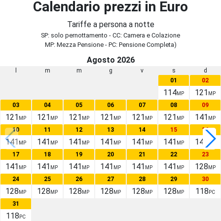
Calendario prezzi in Euro
Tariffe a persona a notte
SP: solo pernottamento - CC: Camera e Colazione
MP: Mezza Pensione - PC: Pensione Completa)
Agosto 2026
l
m
m
g
v
s
d
01
02
114
121
MP
MP
03
04
05
06
07
08
09
121
121
121
121
121
121
141
MP
MP
MP
MP
MP
MP
MP
10
11
12
13
14
15
16
141
141
141
141
141
141
141
MP
MP
MP
MP
MP
MP
MP
17
18
19
20
21
22
23
141
141
141
141
141
141
128
MP
MP
MP
MP
MP
MP
MP
24
25
26
27
28
29
30
128
128
128
128
128
128
118
MP
MP
MP
MP
MP
MP
PC
31
118
PC