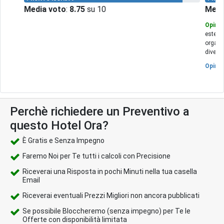
Media voto
:
8.75
su 10
Medi
Opinio
estern
organi
divert
Opinio
Perchè richiedere un Preventivo a
questo Hotel Ora?
È Gratis e Senza Impegno
Faremo Noi per Te tutti i calcoli con Precisione
Riceverai una Risposta in pochi Minuti nella tua casella
Email
Riceverai eventuali Prezzi Migliori non ancora pubblicati
Se possibile Bloccheremo (senza impegno) per Te le
Offerte con disponibilità limitata