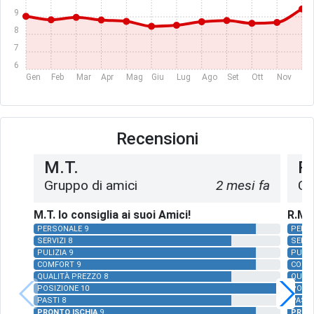
9
8
7
6
Gen
Feb
Mar
Apr
Mag
Giu
Lug
Ago
Set
Ott
Nov
Dic
Recensioni
M.T.
R
Gruppo di amici
2 mesi fa
Co
M.T. lo consiglia ai suoi Amici!
R.M. 
PERSONALE 9
PERS
SERVIZI 8
SERVI
PULIZIA 9
PULIZ
COMFORT 9
COMF
QUALITÀ PREZZO 8
QUALI
POSIZIONE 10
POSIZ
PASTI 8
PASTI
PRONTO ISCHIA
9
PRON