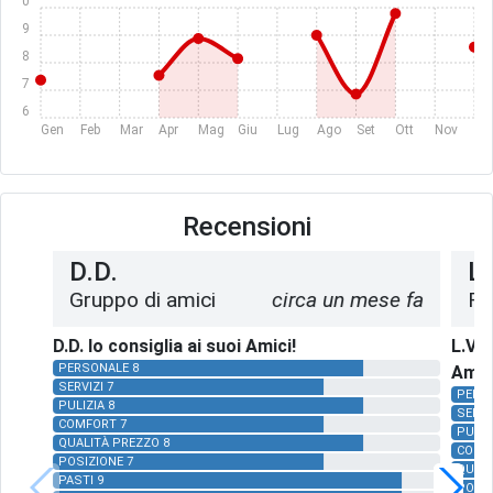
10
9
8
7
6
Gen
Feb
Mar
Apr
Mag
Giu
Lug
Ago
Set
Ott
Nov
Dic
Recensioni
D.D.
L.
Gruppo di amici
circa un mese fa
Fa
D.D. lo consiglia ai suoi Amici!
L.V. 
PERSONALE 8
Amic
SERVIZI 7
PERS
PULIZIA 8
SERVI
COMFORT 7
PULIZ
QUALITÀ PREZZO 8
COMF
POSIZIONE 7
QUALI
PASTI 9
POSIZ