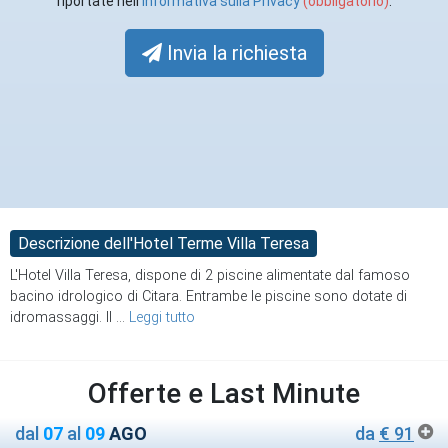
riportate nell'
Informativa sulla Privacy
(obbligatorio)
.
Invia la richiesta
Descrizione dell'Hotel Terme Villa Teresa
L'Hotel Villa Teresa, dispone di 2 piscine alimentate dal famoso
bacino idrologico di Citara. Entrambe le piscine sono dotate di
idromassaggi. Il
...
Leggi tutto
Offerte e Last Minute
dal
07
al
09
AGO
da
€ 91