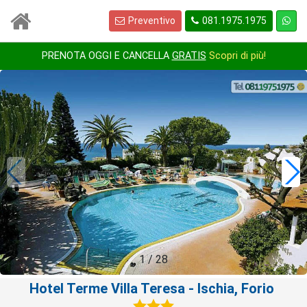
Preventivo
081.1975.1975
PRENOTA OGGI E CANCELLA
GRATIS
Scopri di più!
1
/
28
Hotel Terme Villa Teresa
- Ischia, Forio