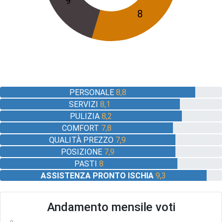
9
8
PERSONALE
8,8
SERVIZI
8,1
PULIZIA
8,2
COMFORT
7,8
QUALITÀ PREZZO
7,9
POSIZIONE
7,9
PASTI
8
ASSISTENZA PRONTO ISCHIA
9,3
Andamento mensile voti