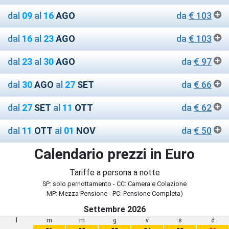
dal
09
al
16
AGO
da
€ 103
dal
16
al
23
AGO
da
€ 103
dal
23
al
30
AGO
da
€ 97
dal
30
AGO
al
27
SET
da
€ 66
dal
27
SET
al
11
OTT
da
€ 62
dal
11
OTT
al
01
NOV
da
€ 50
Calendario prezzi in Euro
Tariffe a persona a notte
SP: solo pernottamento - CC: Camera e Colazione
MP: Mezza Pensione - PC: Pensione Completa)
Settembre 2026
l
m
m
g
v
s
d