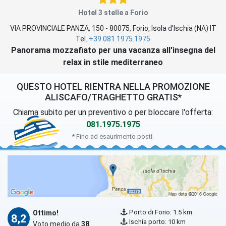
Hotel 3 stelle a Forio
VIA PROVINCIALE PANZA, 150
-
80075
,
Forio
, Isola d'Ischia (
NA
)
IT
Tel.
+39 081.1975.1975
Panorama mozzafiato per una vacanza all'insegna del
relax in stile mediterraneo
QUESTO HOTEL RIENTRA NELLA PROMOZIONE
ALISCAFO/TRAGHETTO GRATIS*
Chiama subito per un preventivo o per bloccare l'offerta:
081.1975.1975
* Fino ad esaurimento posti.
Porto di Forio: 1.5 km
Ottimo!
8,2
Ischia porto: 10 km
Voto medio da
38