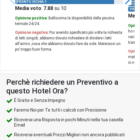
PRONTO ISCHIA
9
PASTI
Media voto
:
7.88
su 10
PRON
Medi
Opinione positiva:
Bellissima la disponibilità della piscina
termale 24/24.
Opinio
ho man
Opinione negativa:
Pur avendo specificato più volte la richiesta
varia 
di letti singoli, abbiamo dovuto richiedere di dividere i letti
tramont
all'arrivo ,cosa che abbiamo dovuto fare da sole. Materassi un
po' troppo fuori forma.
Opinio
mattin
io non 
Perchè richiedere un Preventivo a
questo Hotel Ora?
È Gratis e Senza Impegno
Faremo Noi per Te tutti i calcoli con Precisione
Riceverai una Risposta in pochi Minuti nella tua casella
Email
Riceverai eventuali Prezzi Migliori non ancora pubblicati