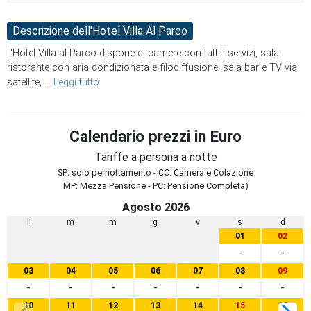
Descrizione dell'Hotel Villa Al Parco
L'Hotel Villa al Parco dispone di camere con tutti i servizi, sala
ristorante con aria condizionata e filodiffusione, sala bar e TV via
satellite,
...
Leggi tutto
Calendario prezzi in Euro
Tariffe a persona a notte
SP: solo pernottamento - CC: Camera e Colazione
MP: Mezza Pensione - PC: Pensione Completa)
Agosto 2026
l
m
m
g
v
s
d
01
02
-
-
03
04
05
06
07
08
09
-
-
-
-
-
-
-
10
11
12
13
14
15
16