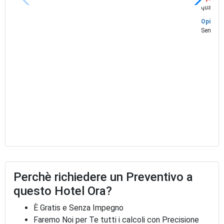
qualità.
Opinione
Sempre p
Perchè richiedere un Preventivo a
questo Hotel Ora?
È Gratis e Senza Impegno
Faremo Noi per Te tutti i calcoli con Precisione