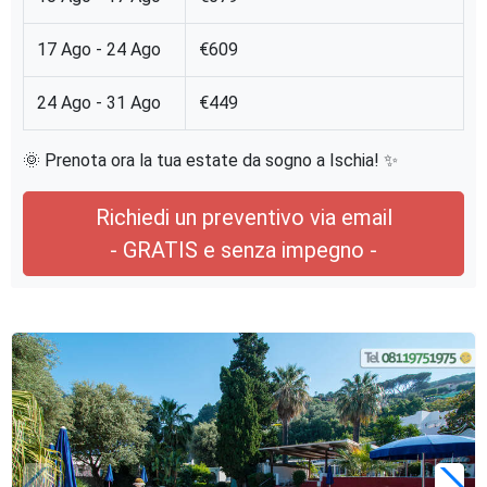
17 Ago - 24 Ago
€609
24 Ago - 31 Ago
€449
🌞 Prenota ora la tua estate da sogno a Ischia! ✨
Richiedi un preventivo via email
- GRATIS e senza impegno -