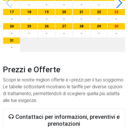
-
-
-
-
-
-
-
17
18
19
20
21
22
23
-
-
-
-
-
-
-
24
25
26
27
28
29
30
-
-
-
-
-
-
-
31
-
Prezzi e Offerte
Scopri le nostre migliori offerte e i prezzi per il tuo soggiorno.
Le tabelle sottostanti mostrano le tariffe per diverse opzioni
di trattamento, permettendoti di scegliere quella più adatta
alle tue esigenze.
Contattaci per informazioni, preventivi e
prenotazioni