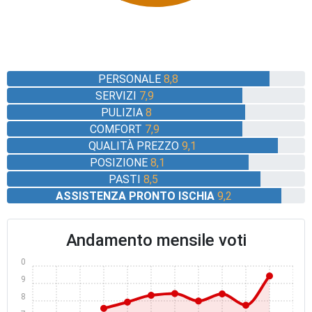
PERSONALE
8,8
SERVIZI
7,9
PULIZIA
8
COMFORT
7,9
QUALITÀ PREZZO
9,1
POSIZIONE
8,1
PASTI
8,5
ASSISTENZA PRONTO ISCHIA
9,2
Andamento mensile voti
10
9
8