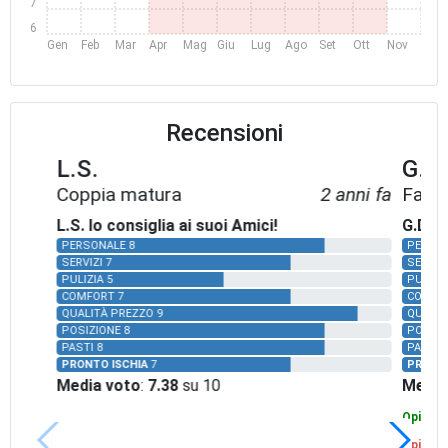
7
6
Gen
Feb
Mar
Apr
Mag
Giu
Lug
Ago
Set
Ott
Nov
Dic
Recensioni
L.S.
G.D.
Coppia matura
2 anni fa
Famig
L.S. lo consiglia ai suoi Amici!
G.D. l
PERSONALE 8
PERSON
SERVIZI 7
SERVIZI
PULIZIA 5
PULIZIA
COMFORT 7
COMFOR
QUALITÀ PREZZO 9
QUALIT
POSIZIONE 8
POSIZI
PASTI 8
PASTI 5
PRONTO ISCHIA
7
PRONTO
Media voto
:
7.38
su 10
Media
Opinione
Opinion