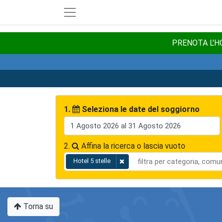
PRENOTA L'HO
1.
Seleziona le date del soggiorno
2.
Affina la ricerca o lascia vuoto
Hotel 5 stelle
Torna su