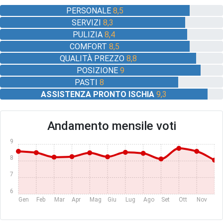
PERSONALE
8,5
SERVIZI
8,3
PULIZIA
8,4
COMFORT
8,5
QUALITÀ PREZZO
8,8
POSIZIONE
9
PASTI
8
ASSISTENZA PRONTO ISCHIA
9,3
Andamento mensile voti
9
8
7
6
Gen
Feb
Mar
Apr
Mag
Giu
Lug
Ago
Set
Ott
Nov
Dic