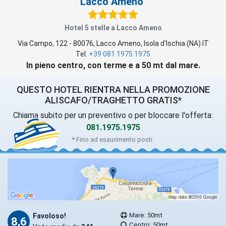
Lacco Ameno
Hotel 5 stelle a Lacco Ameno
Via Campo, 122
-
80076
,
Lacco Ameno
, Isola d'Ischia (
NA
)
IT
Tel.
+39 081.1975.1975
In pieno centro, con terme e a 50 mt dal mare.
QUESTO HOTEL RIENTRA NELLA PROMOZIONE
ALISCAFO/TRAGHETTO GRATIS*
Chiama subito per un preventivo o per bloccare l'offerta:
081.1975.1975
* Fino ad esaurimento posti.
Mare: 50mt
Favoloso!
8,6
Centro: 50mt