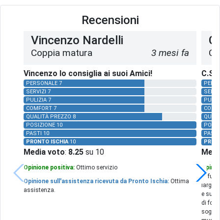
Recensioni
Vincenzo Nardelli
C.
Coppia matura
3 mesi fa
Co
Vincenzo lo consiglia ai suoi Amici!
C.S. 
PERSONALE 7
PERSO
SERVIZI 7
SERVI
PULIZIA 7
PULIZ
COMFORT 7
COMF
QUALITÀ PREZZO 8
QUALI
POSIZIONE 10
POSIZ
PASTI 10
PASTI
PRONTO ISCHIA
10
PRON
Media voto
:
8.25
su 10
Medi
Opinione positiva:
Ottimo servizio
Opinio
in futu
Opinione sull'assistenza ricevuta da Pronto Ischia:
Ottima
largo 
assistenza.
e sul m
di forz
soggio