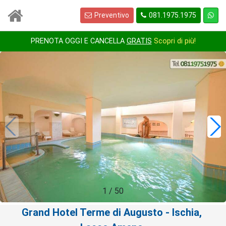
Preventivo
081.1975.1975
PRENOTA OGGI E CANCELLA
GRATIS
Scopri di più!
1
/
50
Grand Hotel Terme di Augusto
- Ischia,