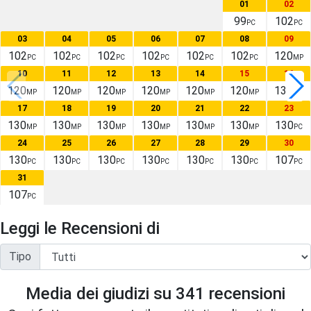
01
02
99
102
PC
PC
03
04
05
06
07
08
09
102
102
102
102
102
102
120
PC
PC
PC
PC
PC
PC
MP
10
11
12
13
14
15
16
120
120
120
120
120
120
130
MP
MP
MP
MP
MP
MP
MP
17
18
19
20
21
22
23
130
130
130
130
130
130
130
MP
MP
MP
MP
MP
MP
PC
24
25
26
27
28
29
30
130
130
130
130
130
130
107
PC
PC
PC
PC
PC
PC
PC
31
107
PC
Leggi le Recensioni di
Tipo
Media dei giudizi su
341
recensioni