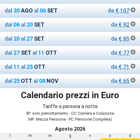
dal
30
AGO
al
06
SET
da
€ 107
dal
06
al
20
SET
da
€ 92
dal
20
al
27
SET
da
€ 85
dal
27
SET
al
11
OTT
da
€ 77
dal
11
al
25
OTT
da
€ 71
dal
25
OTT
al
08
NOV
da
€ 65
Calendario prezzi in Euro
Tariffe a persona a notte
SP: solo pernottamento - CC: Camera e Colazione
MP: Mezza Pensione - PC: Pensione Completa)
Agosto 2026
l
m
m
g
v
s
d