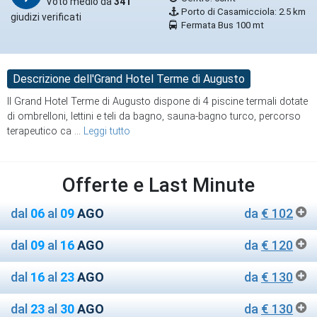
Voto medio da
341
Porto di Casamicciola: 2.5 km
giudizi verificati
Fermata Bus 100 mt
Descrizione dell'Grand Hotel Terme di Augusto
Il Grand Hotel Terme di Augusto dispone di 4 piscine termali dotate
di ombrelloni, lettini e teli da bagno, sauna-bagno turco, percorso
terapeutico ca
...
Leggi tutto
Offerte e Last Minute
dal
06
al
09
AGO
da
€ 102
dal
09
al
16
AGO
da
€ 120
dal
16
al
23
AGO
da
€ 130
dal
23
al
30
AGO
da
€ 130