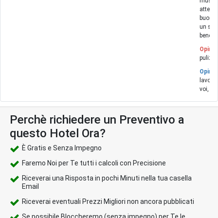
musica
attenzi
buono e
un sogg
beness
Opinio
pulizia
Opinio
lavoro!
voi, da
Perchè richiedere un Preventivo a
questo Hotel Ora?
È Gratis e Senza Impegno
Faremo Noi per Te tutti i calcoli con Precisione
Riceverai una Risposta in pochi Minuti nella tua casella
Email
Riceverai eventuali Prezzi Migliori non ancora pubblicati
Se possibile Bloccheremo (senza impegno) per Te le