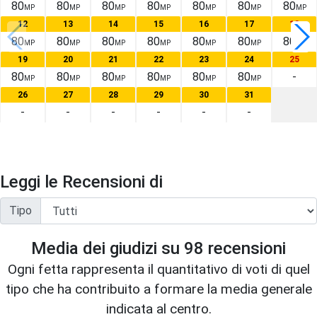
80
80
80
80
80
80
80
MP
MP
MP
MP
MP
MP
MP
12
13
14
15
16
17
18
80
80
80
80
80
80
80
MP
MP
MP
MP
MP
MP
MP
19
20
21
22
23
24
25
80
80
80
80
80
80
-
MP
MP
MP
MP
MP
MP
26
27
28
29
30
31
-
-
-
-
-
-
Leggi le Recensioni di
Tipo
Media dei giudizi su
98
recensioni
Ogni fetta rappresenta il quantitativo di voti di quel
tipo che ha contribuito a formare la media generale
indicata al centro.