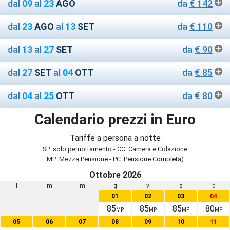
dal
09
al
23
AGO
da
€ 142
dal
23
AGO
al
13
SET
da
€ 110
dal
13
al
27
SET
da
€ 90
dal
27
SET
al
04
OTT
da
€ 85
dal
04
al
25
OTT
da
€ 80
Calendario prezzi in Euro
Tariffe a persona a notte
SP: solo pernottamento - CC: Camera e Colazione
MP: Mezza Pensione - PC: Pensione Completa)
Ottobre 2026
l
m
m
g
v
s
d
01
02
03
04
85
85
85
80
MP
MP
MP
MP
05
06
07
08
09
10
11