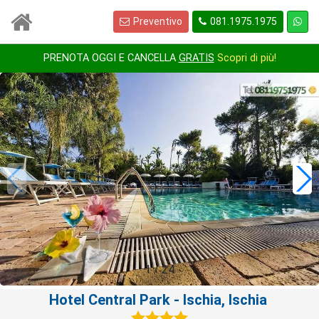
Preventivo
081.1975.1975
PRENOTA OGGI E CANCELLA
GRATIS
Scopri di più!
1
/
24
Hotel Central Park
- Ischia, Ischia