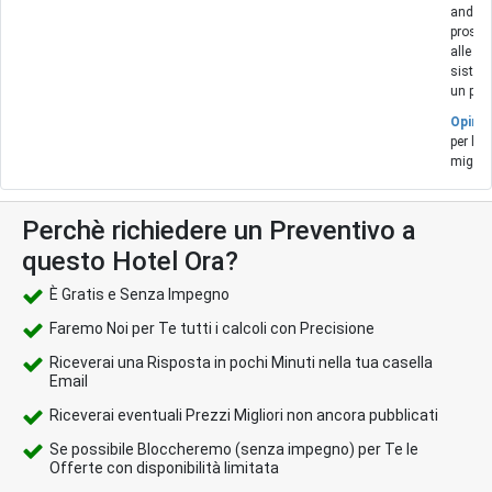
andava 
prossim
alle 19
sistem
un pò 
Opinio
per la 
miglior
Perchè richiedere un Preventivo a
questo Hotel Ora?
È Gratis e Senza Impegno
Faremo Noi per Te tutti i calcoli con Precisione
Riceverai una Risposta in pochi Minuti nella tua casella
Email
Riceverai eventuali Prezzi Migliori non ancora pubblicati
Se possibile Bloccheremo (senza impegno) per Te le
Offerte con disponibilità limitata