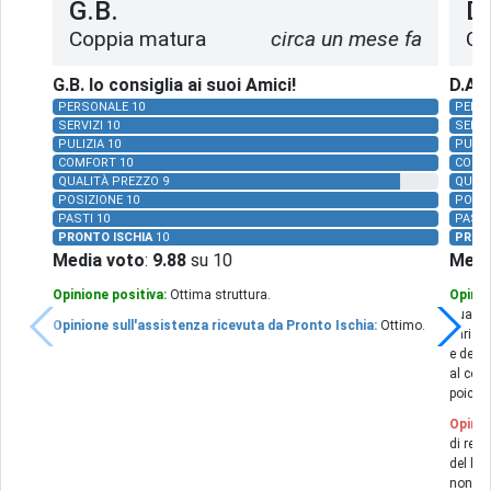
G.B.
D.
Coppia matura
circa un mese fa
Co
G.B. lo consiglia ai suoi Amici!
D.A. 
PERSONALE 10
PERS
SERVIZI 10
SERVI
PULIZIA 10
PULIZ
COMFORT 10
COMF
QUALITÀ PREZZO 9
QUALI
POSIZIONE 10
POSIZ
PASTI 10
PASTI
PRONTO ISCHIA
10
PRON
Media voto
:
9.88
su 10
Medi
Opinione positiva:
Ottima struttura.
Opinio
qualità
Opinione sull'assistenza ricevuta da Pronto Ischia:
Ottimo.
variand
e del s
al cent
poichè 
Opinio
di rest
del bag
non fu