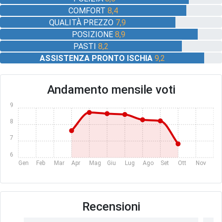
COMFORT
8,4
QUALITÀ PREZZO
7,9
POSIZIONE
8,9
PASTI
8,2
ASSISTENZA PRONTO ISCHIA
9,2
Andamento mensile voti
9
8
7
6
Gen
Feb
Mar
Apr
Mag
Giu
Lug
Ago
Set
Ott
Nov
Dic
Recensioni