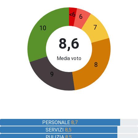
<6
6
7
10
8,6
Media voto
8
9
PERSONALE
8,7
SERVIZI
8,5
PULIZIA
8,5