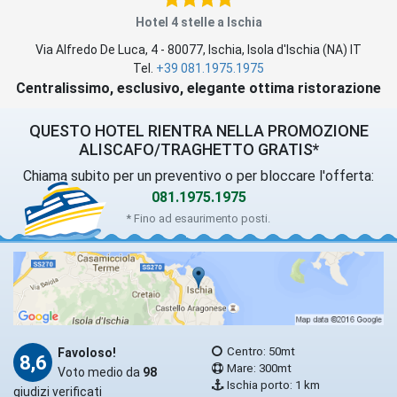
Hotel 4 stelle a Ischia
Via Alfredo De Luca, 4
-
80077
,
Ischia
, Isola d'Ischia (
NA
)
IT
Tel.
+39 081.1975.1975
Centralissimo, esclusivo, elegante ottima ristorazione
QUESTO HOTEL RIENTRA NELLA PROMOZIONE
ALISCAFO/TRAGHETTO GRATIS*
Chiama subito per un preventivo o per bloccare l'offerta:
081.1975.1975
* Fino ad esaurimento posti.
Centro: 50mt
Favoloso!
8,6
Mare: 300mt
Voto medio da
98
Ischia porto: 1 km
giudizi verificati