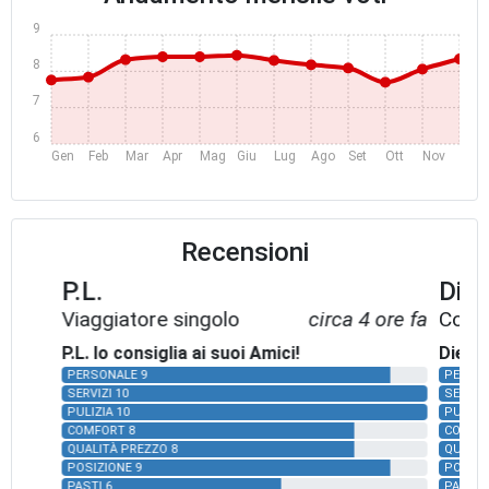
9
8
7
6
Gen
Feb
Mar
Apr
Mag
Giu
Lug
Ago
Set
Ott
Nov
Dic
Recensioni
P.L.
Dieg
Viaggiatore singolo
circa 4 ore fa
Copp
P.L. lo consiglia ai suoi Amici!
Diego 
PERSONALE 9
PERSON
SERVIZI 10
SERVIZI
PULIZIA 10
PULIZIA
COMFORT 8
COMFOR
QUALITÀ PREZZO 8
QUALIT
POSIZIONE 9
POSIZI
PASTI 6
PASTI 8