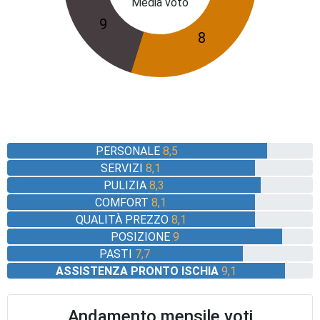
Media voto
9
8
PERSONALE
8,5
SERVIZI
8,1
PULIZIA
8,3
COMFORT
8,1
QUALITÀ PREZZO
8,1
POSIZIONE
9
PASTI
7,7
ASSISTENZA PRONTO ISCHIA
9,1
Andamento mensile voti