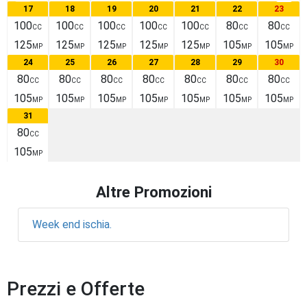
17
18
19
20
21
22
23
100
100
100
100
100
80
80
CC
CC
CC
CC
CC
CC
CC
125
125
125
125
125
105
105
MP
MP
MP
MP
MP
MP
MP
24
25
26
27
28
29
30
80
80
80
80
80
80
80
CC
CC
CC
CC
CC
CC
CC
105
105
105
105
105
105
105
MP
MP
MP
MP
MP
MP
MP
31
80
CC
105
MP
Altre Promozioni
Week end ischia.
Prezzi e Offerte