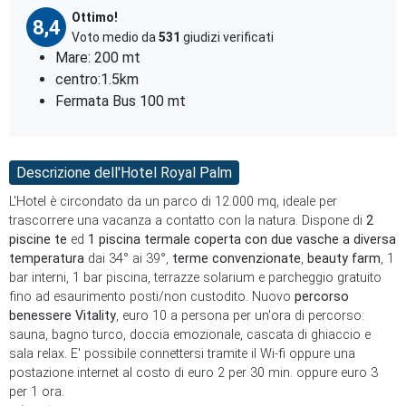
Ottimo!
8,4
Voto medio da
531
giudizi verificati
Mare: 200 mt
centro:1.5km
Fermata Bus 100 mt
Descrizione dell'Hotel Royal Palm
L'Hotel è circondato da un parco di 12.000 mq, ideale per
trascorrere una vacanza a contatto con la natura. Dispone di
2
piscine te
ed
1 piscina termale coperta con due vasche a diversa
temperatura
dai 34° ai 39°,
terme convenzionate
,
beauty farm
, 1
bar interni, 1 bar piscina, terrazze solarium e parcheggio gratuito
fino ad esaurimento posti/non custodito. Nuovo
percorso
benessere Vitality
, euro 10 a persona per un'ora di percorso:
sauna, bagno turco, doccia emozionale, cascata di ghiaccio e
sala relax. E' possibile connettersi tramite il Wi-fi oppure una
postazione internet al costo di euro 2 per 30 min. oppure euro 3
per 1 ora.