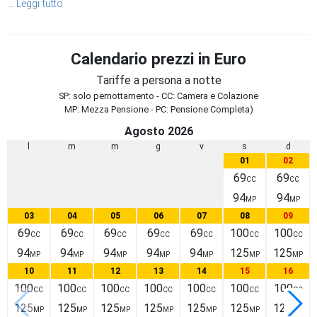
...
Leggi tutto
Calendario prezzi in Euro
Tariffe a persona a notte
SP: solo pernottamento - CC: Camera e Colazione
MP: Mezza Pensione - PC: Pensione Completa)
Agosto 2026
l
m
m
g
v
s
d
01
02
69
69
CC
CC
94
94
MP
MP
03
04
05
06
07
08
09
69
69
69
69
69
100
100
CC
CC
CC
CC
CC
CC
CC
94
94
94
94
94
125
125
MP
MP
MP
MP
MP
MP
MP
10
11
12
13
14
15
16
100
100
100
100
100
100
100
CC
CC
CC
CC
CC
CC
CC
125
125
125
125
125
125
125
MP
MP
MP
MP
MP
MP
MP