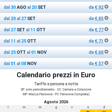
dal
30
AGO
al
20
SET
da
€ 92
dal
20
al
27
SET
da
€ 85
dal
27
SET
al
11
OTT
da
€ 77
dal
11
al
25
OTT
da
€ 71
dal
25
OTT
al
01
NOV
da
€ 60
dal
01
al
08
NOV
da
€ 57
Calendario prezzi in Euro
Tariffe a persona a notte
SP: solo pernottamento - CC: Camera e Colazione
MP: Mezza Pensione - PC: Pensione Completa)
Agosto 2026
l
m
m
g
v
s
d