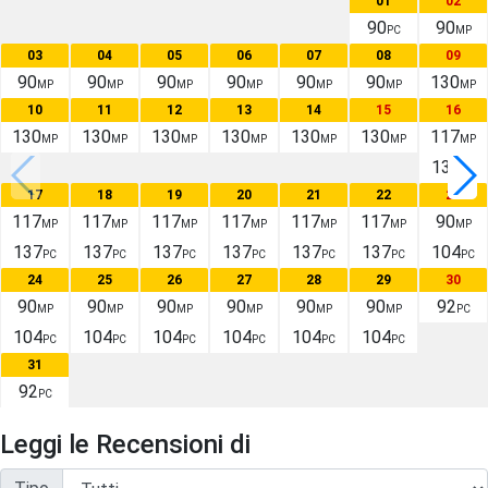
01
02
90
90
PC
MP
03
04
05
06
07
08
09
90
90
90
90
90
90
130
MP
MP
MP
MP
MP
MP
MP
10
11
12
13
14
15
16
130
130
130
130
130
130
117
MP
MP
MP
MP
MP
MP
MP
137
PC
17
18
19
20
21
22
23
117
117
117
117
117
117
90
MP
MP
MP
MP
MP
MP
MP
137
137
137
137
137
137
104
PC
PC
PC
PC
PC
PC
PC
24
25
26
27
28
29
30
90
90
90
90
90
90
92
MP
MP
MP
MP
MP
MP
PC
104
104
104
104
104
104
PC
PC
PC
PC
PC
PC
31
92
PC
Leggi le Recensioni di