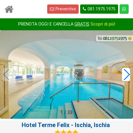
Preventivo
081.1975.1975
PRENOTA OGGI E CANCELLA
GRATIS
Scopri di più!
1
/
33
Hotel Terme Felix
- Ischia, Ischia