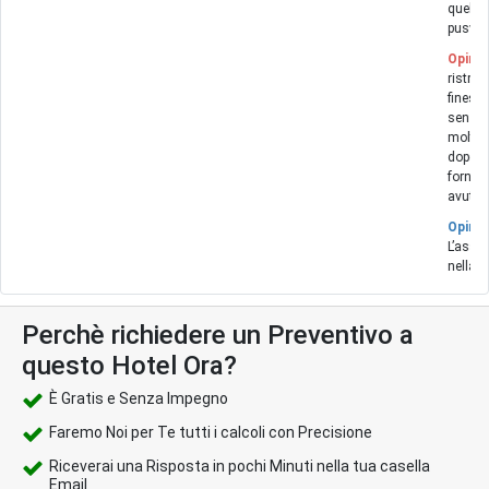
quella
pusvina
Opinio
ristrut
finestr
senza 
molto 
dopo i
fornit
avuto 
Opinio
L’assis
nella p
Perchè richiedere un Preventivo a
questo Hotel Ora?
È Gratis e Senza Impegno
Faremo Noi per Te tutti i calcoli con Precisione
Riceverai una Risposta in pochi Minuti nella tua casella
Email