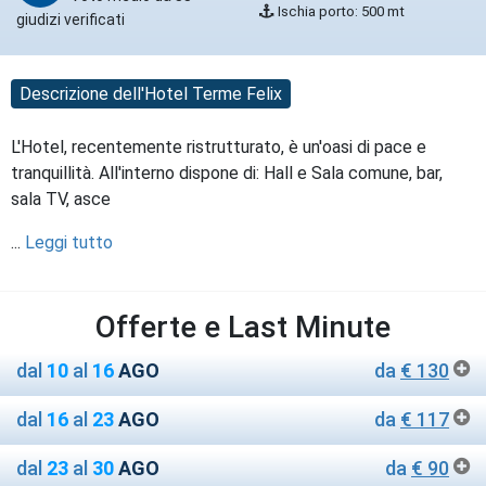
Ischia porto: 500 mt
giudizi verificati
Descrizione dell'Hotel Terme Felix
L'Hotel, recentemente ristrutturato, è un'oasi di pace e
tranquillità. All'interno dispone di: Hall e Sala comune, bar,
sala TV, asce
...
Leggi tutto
Offerte e Last Minute
dal
10
al
16
AGO
da
€ 130
dal
16
al
23
AGO
da
€ 117
dal
23
al
30
AGO
da
€ 90