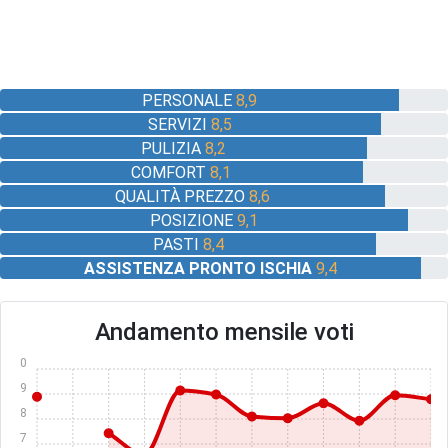
PERSONALE
8,9
SERVIZI
8,5
PULIZIA
8,2
COMFORT
8,1
QUALITÀ PREZZO
8,6
POSIZIONE
9,1
PASTI
8,4
ASSISTENZA PRONTO ISCHIA
9,4
Andamento mensile voti
10
9
8
7