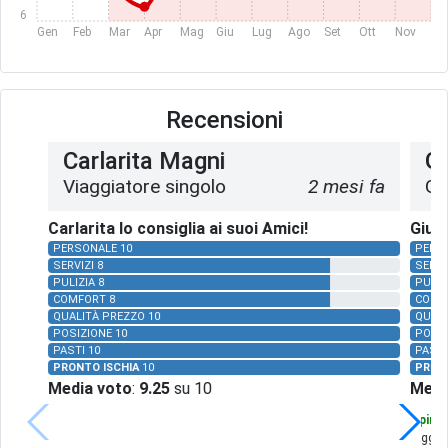
6
Gen
Feb
Mar
Apr
Mag
Giu
Lug
Ago
Set
Ott
Nov
Dic
Recensioni
Carlarita Magni
Gi
Viaggiatore singolo
2 mesi fa
Gr
Carlarita lo consiglia ai suoi Amici!
Giuli
PERSONALE 10
PERS
SERVIZI 8
SERVI
PULIZIA 8
PULIZ
COMFORT 8
COMF
QUALITÀ PREZZO 10
QUALI
POSIZIONE 10
POSIZ
PASTI 10
PASTI
PRONTO ISCHIA
10
PRON
Media voto
:
9.25
su 10
Medi
Opinio
raggiun