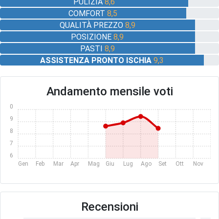
PULIZIA
8,6
COMFORT
8,5
QUALITÀ PREZZO
8,9
POSIZIONE
8,9
PASTI
8,9
ASSISTENZA PRONTO ISCHIA
9,3
Andamento mensile voti
10
9
8
7
6
Gen
Feb
Mar
Apr
Mag
Giu
Lug
Ago
Set
Ott
Nov
Dic
Recensioni