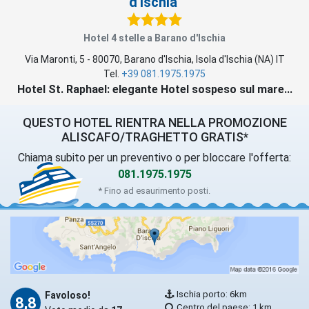
d'Ischia
Hotel 4 stelle a Barano d'Ischia
Via Maronti, 5
-
80070
,
Barano d'Ischia
, Isola d'Ischia (
NA
)
IT
Tel.
+39 081.1975.1975
Hotel St. Raphael: elegante Hotel sospeso sul mare...
QUESTO HOTEL RIENTRA NELLA PROMOZIONE
ALISCAFO/TRAGHETTO GRATIS*
Chiama subito per un preventivo o per bloccare l'offerta:
081.1975.1975
* Fino ad esaurimento posti.
Ischia porto: 6km
Favoloso!
8,8
Centro del paese: 1 km