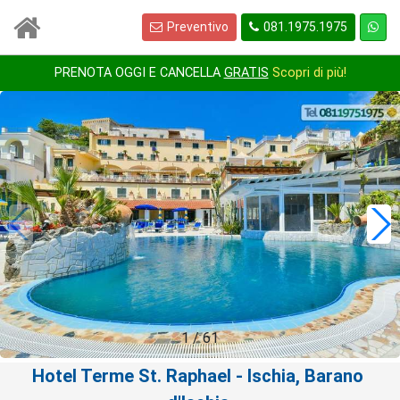
Preventivo
081.1975.1975
PRENOTA OGGI E CANCELLA
GRATIS
Scopri di più!
1
/
61
Hotel Terme St. Raphael
- Ischia, Barano