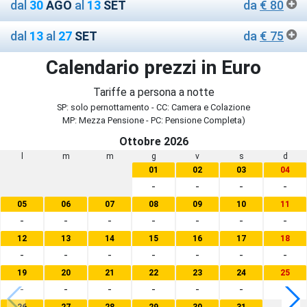
dal
30
AGO
al
13
SET
da
€ 80
dal
13
al
27
SET
da
€ 75
Calendario prezzi in Euro
Tariffe a persona a notte
SP: solo pernottamento - CC: Camera e Colazione
MP: Mezza Pensione - PC: Pensione Completa)
Ottobre 2026
l
m
m
g
v
s
d
01
02
03
04
-
-
-
-
05
06
07
08
09
10
11
-
-
-
-
-
-
-
12
13
14
15
16
17
18
-
-
-
-
-
-
-
19
20
21
22
23
24
25
-
-
-
-
-
-
-