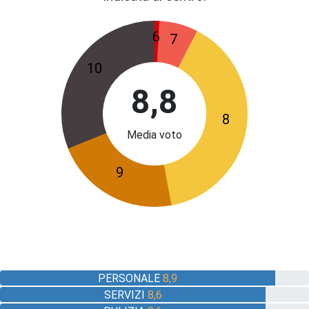
6
7
10
8,8
8
Media voto
9
PERSONALE
8,9
SERVIZI
8,6