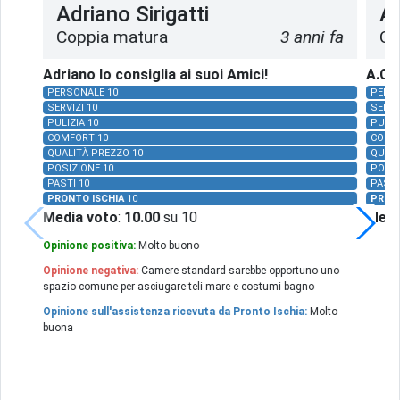
Adriano Sirigatti
A.
Coppia matura
3 anni fa
Co
Adriano lo consiglia ai suoi Amici!
A.C. 
PERSONALE 10
PERSO
SERVIZI 10
SERVI
PULIZIA 10
PULIZ
COMFORT 10
COMF
QUALITÀ PREZZO 10
QUALI
POSIZIONE 10
POSIZ
PASTI 10
PASTI
PRONTO ISCHIA
10
PRON
Media voto
:
10.00
su 10
Medi
Opinione positiva:
Molto buono
Opinione negativa:
Camere standard sarebbe opportuno uno
spazio comune per asciugare teli mare e costumi bagno
Opinione sull'assistenza ricevuta da Pronto Ischia:
Molto
buona