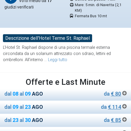
Voto medio da
17
Mare: 5 min. di Navetta (2,1
giudizi verificati
KM)
Fermata Bus 10 mt
Descrizione dell'Hotel Terme St. Raphael
L'Hotel St. Raphael dispone di una piscina termale esterna
circondata da un solarium attrezzato con sdraio, lettini ed
ombrelloni. All'interno
...
Leggi tutto
Offerte e Last Minute
dal
08
al
09
AGO
da
€ 80
dal
09
al
23
AGO
da
€ 114
dal
23
al
30
AGO
da
€ 85