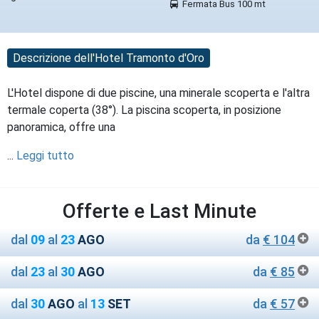
Fermata Bus 100 mt
Descrizione dell'Hotel Tramonto d'Oro
L'Hotel dispone di due piscine, una minerale scoperta e l'altra
termale coperta (38°). La piscina scoperta, in posizione
panoramica, offre una
...
Leggi tutto
Offerte e Last Minute
dal
09
al
23
AGO
da
€ 104
dal
23
al
30
AGO
da
€ 85
dal
30
AGO
al
13
SET
da
€ 57