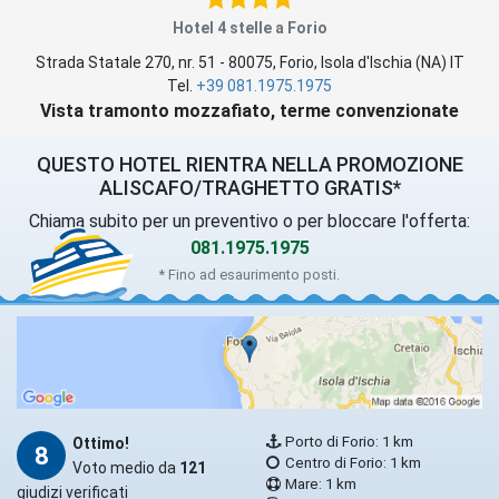
Hotel 4 stelle a Forio
Strada Statale 270, nr. 51
-
80075
,
Forio
, Isola d'Ischia (
NA
)
IT
Tel.
+39 081.1975.1975
Vista tramonto mozzafiato, terme convenzionate
QUESTO HOTEL RIENTRA NELLA PROMOZIONE
ALISCAFO/TRAGHETTO GRATIS*
Chiama subito per un preventivo o per bloccare l'offerta:
081.1975.1975
* Fino ad esaurimento posti.
Porto di Forio: 1 km
Ottimo!
8
Centro di Forio: 1 km
Voto medio da
121
Mare: 1 km
giudizi verificati