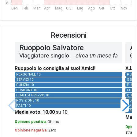
6
Gen
Feb
Mar
Apr
Mag
Giu
Lug
Ago
Set
Ott
Nov
Dic
Recensioni
Ruoppolo Salvatore
A.
Viaggiatore singolo
circa un mese fa
Co
Ruoppolo lo consiglia ai suoi Amici!
A.L. 
PERSONALE 10
PERS
SERVIZI 10
SERVI
PULIZIA 10
PULIZ
COMFORT 10
COMF
QUALITÀ PREZZO 10
QUALI
POSIZIONE 10
POSIZ
PASTI 10
PASTI
PRON
Media voto
:
10.00
su 10
Medi
Opinione positiva:
Ottimo
Opinio
Opinione negativa:
Zero
strateg