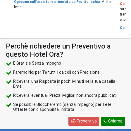
Opinione sull'assistenza ricevuta da Pronto Ischia:
Molto
Opinio
bene
su str
tranqui
check 
Opinio
Perchè richiedere un Preventivo a
questo Hotel Ora?
È Gratis e Senza Impegno
Faremo Noi per Te tutti i calcoli con Precisione
Riceverai una Risposta in pochi Minuti nella tua casella
Email
Riceverai eventuali Prezzi Migliori non ancora pubblicati
Se possibile Bloccheremo (senza impegno) per Te le
Offerte con disponibilità limitata
Preventivo
Chiama