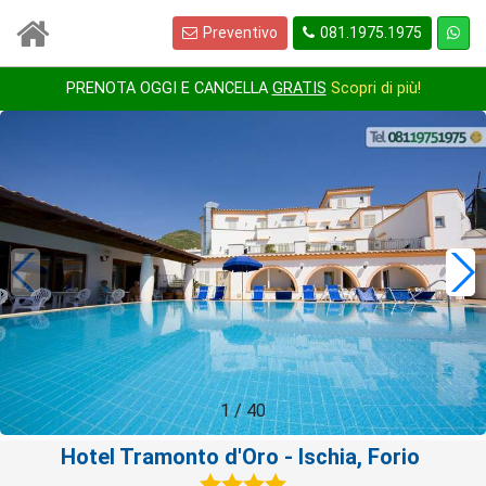
Preventivo
081.1975.1975
PRENOTA OGGI E CANCELLA
GRATIS
Scopri di più!
1
/
40
Hotel Tramonto d'Oro
- Ischia, Forio