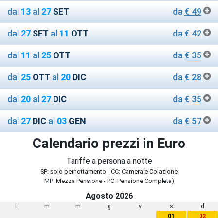
dal
13
al
27
SET
da
€ 49
dal
27
SET
al
11
OTT
da
€ 42
dal
11
al
25
OTT
da
€ 35
dal
25
OTT
al
20
DIC
da
€ 28
dal
20
al
27
DIC
da
€ 35
dal
27
DIC
al
03
GEN
da
€ 57
Calendario prezzi in Euro
Tariffe a persona a notte
SP: solo pernottamento - CC: Camera e Colazione
MP: Mezza Pensione - PC: Pensione Completa)
Agosto 2026
l
m
m
g
v
s
d
01
02