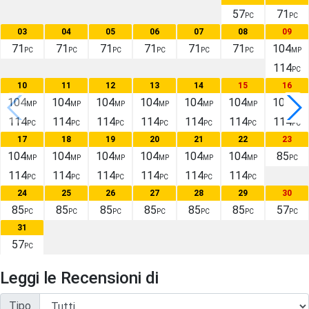
57
71
PC
PC
03
04
05
06
07
08
09
71
71
71
71
71
71
104
PC
PC
PC
PC
PC
PC
MP
114
PC
10
11
12
13
14
15
16
104
104
104
104
104
104
104
MP
MP
MP
MP
MP
MP
MP
114
114
114
114
114
114
114
PC
PC
PC
PC
PC
PC
PC
17
18
19
20
21
22
23
104
104
104
104
104
104
85
MP
MP
MP
MP
MP
MP
PC
114
114
114
114
114
114
PC
PC
PC
PC
PC
PC
24
25
26
27
28
29
30
85
85
85
85
85
85
57
PC
PC
PC
PC
PC
PC
PC
31
57
PC
Leggi le Recensioni di
Tipo