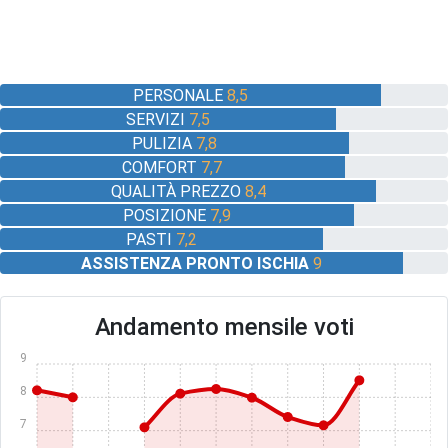
PERSONALE
8,5
SERVIZI
7,5
PULIZIA
7,8
COMFORT
7,7
QUALITÀ PREZZO
8,4
POSIZIONE
7,9
PASTI
7,2
ASSISTENZA PRONTO ISCHIA
9
Andamento mensile voti
9
8
7