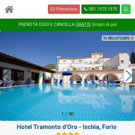
Preventivo
081.1975.1975
PRENOTA OGGI E CANCELLA
GRATIS
Scopri di più!
1
/
40
Hotel Tramonto d'Oro
- Ischia, Forio