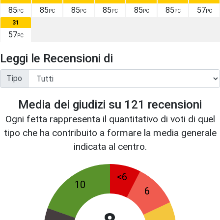
85
85
85
85
85
85
57
PC
PC
PC
PC
PC
PC
PC
31
57
PC
Leggi le Recensioni di
Tipo
Media dei giudizi su
121
recensioni
Ogni fetta rappresenta il quantitativo di voti di quel
tipo che ha contribuito a formare la media generale
indicata al centro.
<6
10
6