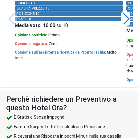
COMFORT 10
COMF
QUALITÀ PREZZO 10
QUALI
POSIZIONE 10
POSIZ
PASTI 10
PASTI
PRON
Media voto
:
10.00
su 10
Medi
Opinione positiva:
Ottimo
Opinio
Opinione negativa:
Zero
strateg
Opinione sull'assistenza ricevuta da Pronto Ischia:
Molto
Opinio
bene
su str
tranqui
check 
Opinio
Perchè richiedere un Preventivo a
questo Hotel Ora?
È Gratis e Senza Impegno
Faremo Noi per Te tutti i calcoli con Precisione
Riceverai una Risposta in pochi Minuti nella tua casella