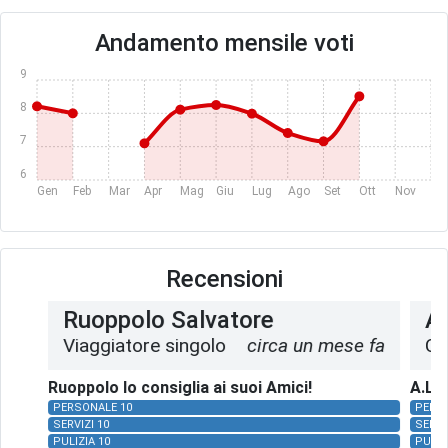
Andamento mensile voti
9
8
7
6
Gen
Feb
Mar
Apr
Mag
Giu
Lug
Ago
Set
Ott
Nov
Dic
Recensioni
Ruoppolo Salvatore
A.
Viaggiatore singolo
circa un mese fa
Co
Ruoppolo lo consiglia ai suoi Amici!
A.L. 
PERSONALE 10
PERS
SERVIZI 10
SERVI
PULIZIA 10
PULIZ