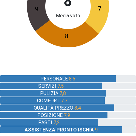
8
7
9
Media voto
8
PERSONALE
8,5
SERVIZI
7,5
PULIZIA
7,8
COMFORT
7,7
QUALITÀ PREZZO
8,4
POSIZIONE
7,9
PASTI
7,2
ASSISTENZA PRONTO ISCHIA
9