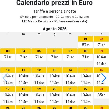
Calendario prezzi in Euro
Tariffe a persona a notte
SP: solo pernottamento - CC: Camera e Colazione
MP: Mezza Pensione - PC: Pensione Completa)
Agosto 2026
l
m
m
g
v
s
d
01
02
57
71
PC
PC
03
04
05
06
07
08
09
71
71
71
71
71
71
104
PC
PC
PC
PC
PC
PC
MP
114
PC
10
11
12
13
14
15
16
104
104
104
104
104
104
104
MP
MP
MP
MP
MP
MP
MP
114
114
114
114
114
114
114
PC
PC
PC
PC
PC
PC
PC
17
18
19
20
21
22
23
104
104
104
104
104
104
85
MP
MP
MP
MP
MP
MP
PC
114
114
114
114
114
114
PC
PC
PC
PC
PC
PC
24
25
26
27
28
29
30