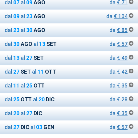
dal
07
al
09
AGO
da
€ 71
dal
09
al
23
AGO
da
€ 104
dal
23
al
30
AGO
da
€ 85
dal
30
AGO
al
13
SET
da
€ 57
dal
13
al
27
SET
da
€ 49
dal
27
SET
al
11
OTT
da
€ 42
dal
11
al
25
OTT
da
€ 35
dal
25
OTT
al
20
DIC
da
€ 28
dal
20
al
27
DIC
da
€ 35
dal
27
DIC
al
03
GEN
da
€ 57