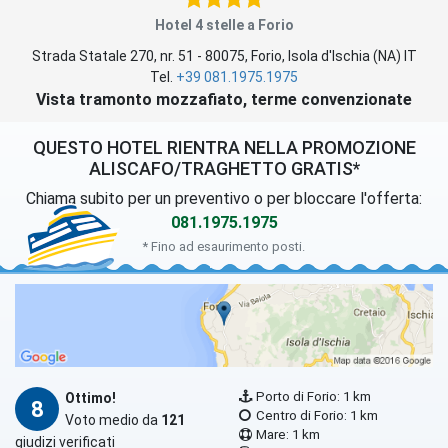
Hotel 4 stelle a Forio
Strada Statale 270, nr. 51
-
80075
,
Forio
, Isola d'Ischia (
NA
)
IT
Tel.
+39 081.1975.1975
Vista tramonto mozzafiato, terme convenzionate
QUESTO HOTEL RIENTRA NELLA PROMOZIONE
ALISCAFO/TRAGHETTO GRATIS*
Chiama subito per un preventivo o per bloccare l'offerta:
081.1975.1975
* Fino ad esaurimento posti.
Porto di Forio: 1 km
Ottimo!
8
Centro di Forio: 1 km
Voto medio da
121
Mare: 1 km
giudizi verificati