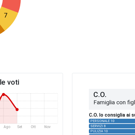
7
e voti
C.O.
Famiglia con figl
C.O. lo consiglia ai 
PERSONALE 10
SERVIZI 8
Ago
Set
Ott
Nov
Dic
PULIZIA 10