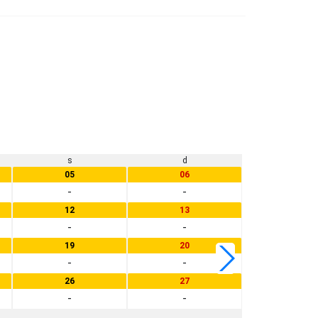
s
d
l
05
06
-
-
12
13
03
-
-
-
19
20
10
-
-
-
26
27
17
-
-
-
24