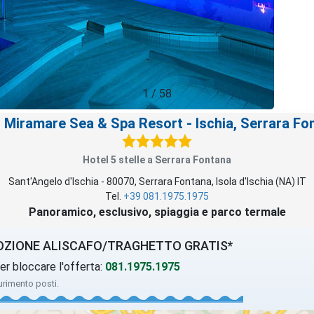
1
/
58
l Miramare Sea & Spa Resort
- Ischia, Serrara Fo
Hotel 5 stelle a Serrara Fontana
Sant'Angelo d'Ischia
-
80070
,
Serrara Fontana
, Isola d'Ischia (
NA
)
IT
Tel.
+39 081.1975.1975
Panoramico, esclusivo, spiaggia e parco termale
OZIONE
ALISCAFO/TRAGHETTO GRATIS*
er bloccare l'offerta:
081.1975.1975
urimento posti.