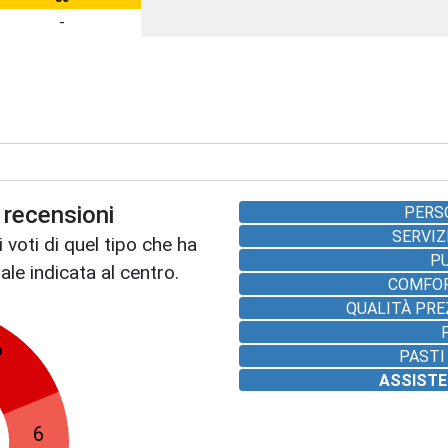
-
recensioni
PERS
SERVIZ
 voti di quel tipo che ha
P
le indicata al centro.
COMFO
QUALITÀ PR
6
PAST
ASSISTE
6