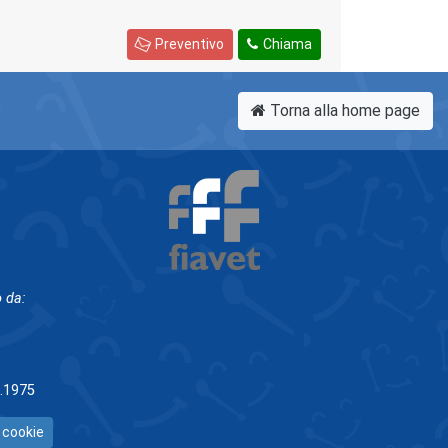
Preventivo
Chiama
Torna alla home page
 da:
5.1975
 cookie