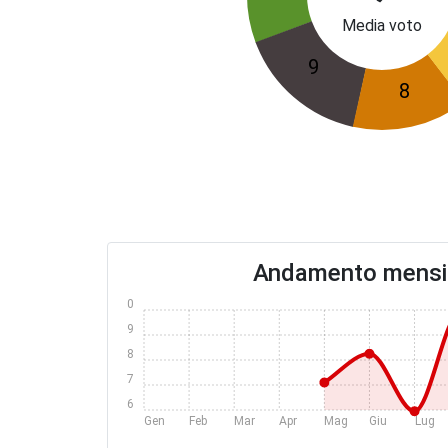
Media voto
9
8
Andamento mensil
10
9
8
7
6
Gen
Feb
Mar
Apr
Mag
Giu
Lug