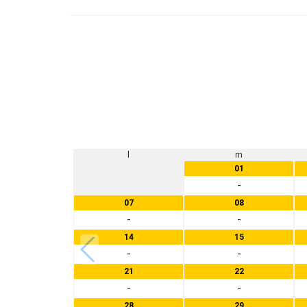
l
m
01
-
07
08
-
-
14
15
-
-
21
22
-
-
28
29