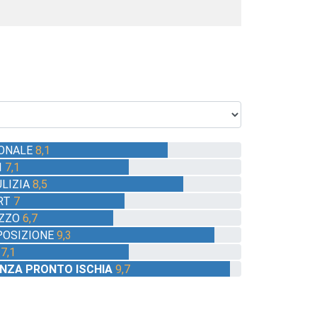
-
31
-
ONALE
8,1
I
7,1
ULIZIA
8,5
RT
7
EZZO
6,7
POSIZIONE
9,3
I
7,1
NZA PRONTO ISCHIA
9,7