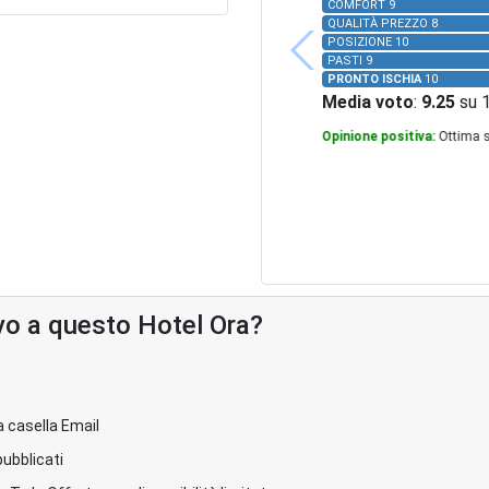
COMFORT 9
QUALITÀ PREZZO 8
POSIZIONE 10
PASTI 9
PRONTO ISCHIA
10
Media voto
:
9.25
su 
Opinione positiva:
Ottima s
vo a questo Hotel Ora?
a casella Email
pubblicati