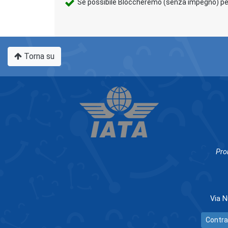
Se possibile Bloccheremo (senza impegno) per 
Torna su
Pro
Via N
Contra