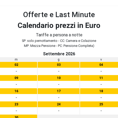
Offerte e Last Minute
Calendario prezzi in Euro
Tariffe a persona a notte
SP: solo pernottamento - CC: Camera e Colazione
MP: Mezza Pensione - PC: Pensione Completa)
Settembre 2026
m
g
v
02
03
04
-
-
-
09
10
11
-
-
-
16
17
18
-
-
-
23
24
25
-
-
-
30