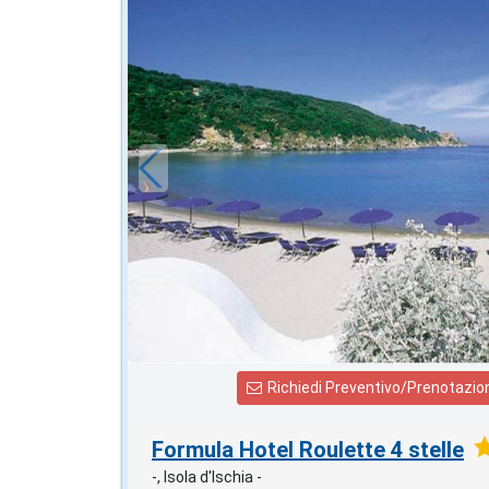
in offerta da
28
€
,43
a notte
Richiedi Preventivo/Prenotazio
Formula Hotel Roulette 4 stelle
-, Isola d'Ischia -