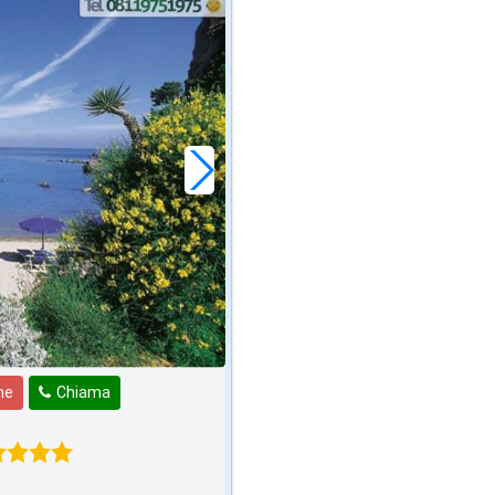
ne
Chiama