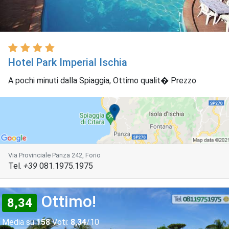
Hotel Park Imperial Ischia
A pochi minuti dalla Spiaggia, Ottimo qualit� Prezzo
Via Provinciale Panza 242, Forio
Tel.
+39
081.1975.1975
Ottimo!
8,34
Media su
158
Voti:
8,34
/10