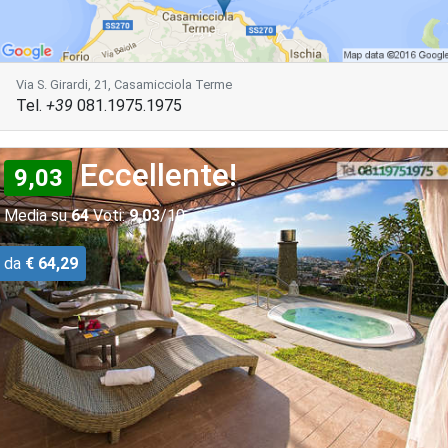
Via S. Girardi, 21, Casamicciola Terme
Tel.
+39
081.1975.1975
Eccellente!
9,03
Media su
64
Voti:
9,03
/10
da
€ 64,29