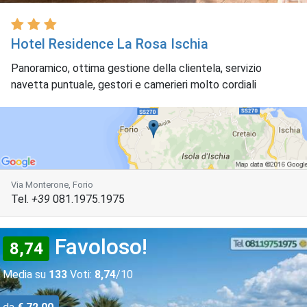
Hotel Residence La Rosa Ischia
Panoramico, ottima gestione della clientela, servizio
navetta puntuale, gestori e camerieri molto cordiali
Via Monterone, Forio
Tel.
+39
081.1975.1975
Favoloso!
8,74
Media su
133
Voti:
8,74
/10