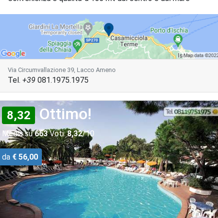
Via Circumvallazione 39, Lacco Ameno
Tel.
+39
081.1975.1975
Ottimo!
8,32
Media su
663
Voti:
8,32
/10
da
€ 56,00