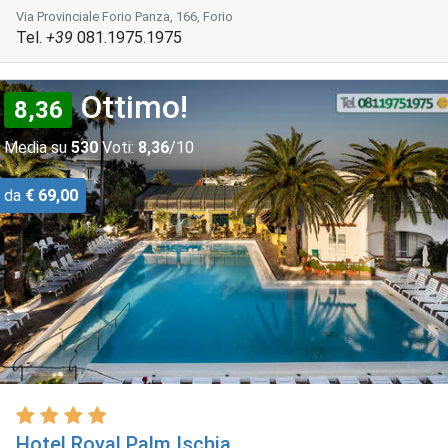
Via Provinciale Forio Panza, 166, Forio
Tel.
+39
081.1975.1975
Ottimo!
8,36
Media su
530
Voti:
8,36
/10
da
€ 69,00
Hotel Royal Palm Ischia