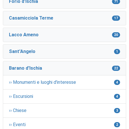
Forio d'Ischia
71
Casamicciola Terme
17
Lacco Ameno
20
Sant'Angelo
1
Barano d'Ischia
22
›› Monumenti e luoghi d'interesse
4
›› Escursioni
4
›› Chiese
3
›› Eventi
2