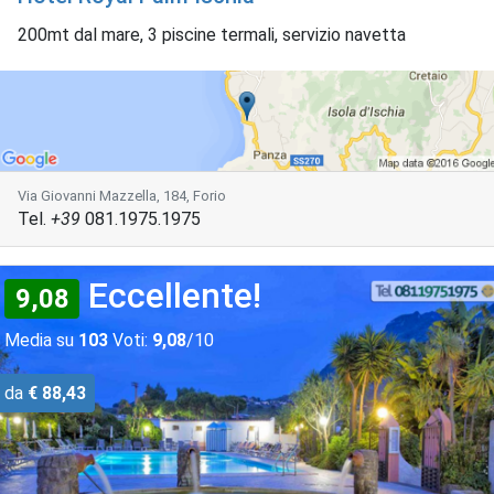
200mt dal mare, 3 piscine termali, servizio navetta
Via Giovanni Mazzella, 184, Forio
Tel.
+39
081.1975.1975
Eccellente!
9,08
Media su
103
Voti:
9,08
/10
da
€ 88,43