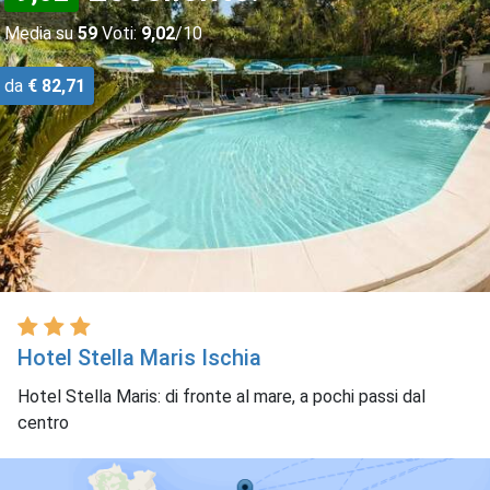
Media su
59
Voti:
9,02
/10
da
€ 82,71
Hotel Stella Maris Ischia
Hotel Stella Maris: di fronte al mare, a pochi passi dal
centro