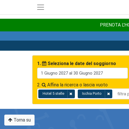
PRENOTA L'HO
1.
Seleziona le date del soggiorno
2.
Affina la ricerca o lascia vuoto
Hotel 5 stelle
Ischia Porto
Torna su