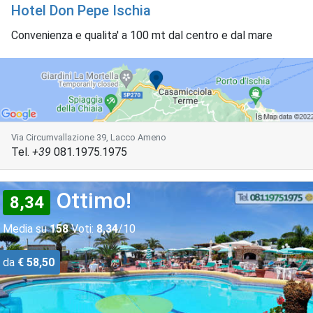
Hotel Don Pepe Ischia
Convenienza e qualita' a 100 mt dal centro e dal mare
Via Circumvallazione 39, Lacco Ameno
Tel.
+39
081.1975.1975
Ottimo!
8,34
Media su
158
Voti:
8,34
/10
da
€ 58,50