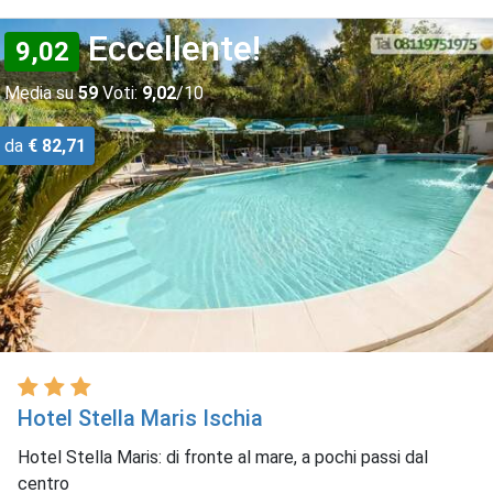
Eccellente!
9,02
Media su
59
Voti:
9,02
/10
da
€ 82,71
Hotel Stella Maris Ischia
Hotel Stella Maris: di fronte al mare, a pochi passi dal
centro