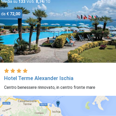
Media su
133
Voti:
8,74
/10
da
€ 72,00
Hotel Terme Alexander Ischia
Centro benessere rinnovato, in centro fronte mare