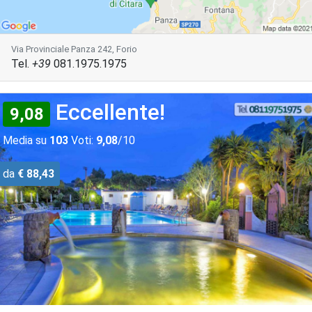
Via Provinciale Panza 242, Forio
Tel.
+39
081.1975.1975
Eccellente!
9,08
Media su
103
Voti:
9,08
/10
da
€ 88,43