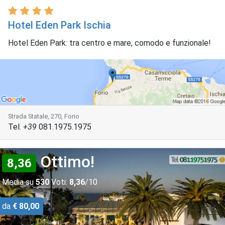
Hotel Eden Park Ischia
Hotel Eden Park: tra centro e mare, comodo e funzionale!
Strada Statale, 270, Forio
Tel.
+39
081.1975.1975
Ottimo!
8,36
Media su
530
Voti:
8,36
/10
da
€ 80,00