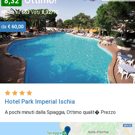
8,32
Media su
663
Voti:
8,32
/10
da
€ 60,00
Hotel Park Imperial Ischia
A pochi minuti dalla Spiaggia, Ottimo qualit� Prezzo