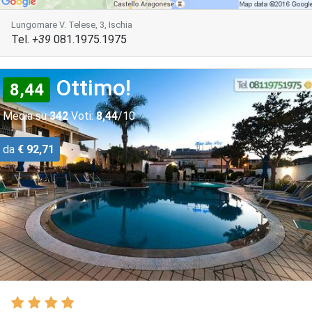
Lungomare V. Telese, 3, Ischia
Tel.
+39
081.1975.1975
Ottimo!
8,44
Media su
342
Voti:
8,44
/10
da
€ 92,71