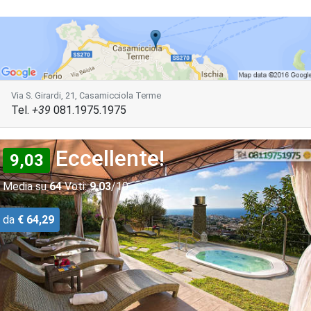
Via S. Girardi, 21, Casamicciola Terme
Tel.
+39
081.1975.1975
Eccellente!
9,03
Media su
64
Voti:
9,03
/10
da
€ 64,29