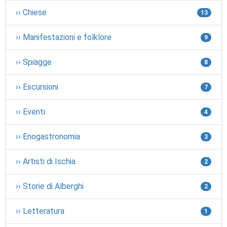
›› Chiese
13
›› Manifestazioni e folklore
9
›› Spiagge
8
›› Escursioni
7
›› Eventi
4
›› Enogastronomia
3
›› Artisti di Ischia
2
›› Storie di Alberghi
2
›› Letteratura
1