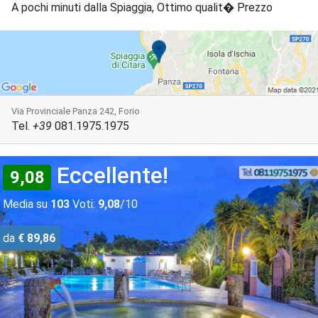
A pochi minuti dalla Spiaggia, Ottimo qualit� Prezzo
Via Provinciale Panza 242, Forio
Tel.
+39
081.1975.1975
Eccellente!
9,08
Media su
103
Voti:
9,08
/10
da
€ 89,86