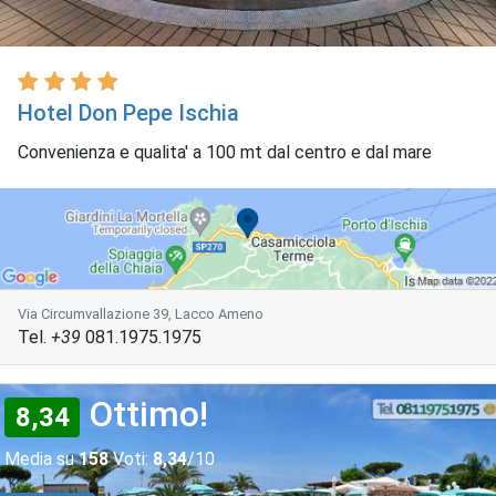
Hotel Don Pepe Ischia
Convenienza e qualita' a 100 mt dal centro e dal mare
Via Circumvallazione 39, Lacco Ameno
Tel.
+39
081.1975.1975
Ottimo!
8,34
Media su
158
Voti:
8,34
/10