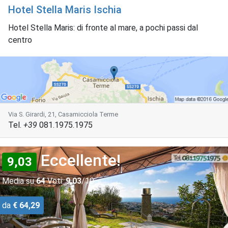
Hotel Stella Maris Ischia
Hotel Stella Maris: di fronte al mare, a pochi passi dal
centro
Via S. Girardi, 21, Casamicciola Terme
Tel.
+39
081.1975.1975
Eccellente!
9,03
Media su
64
Voti:
9,03
/10
da
€ 64,29