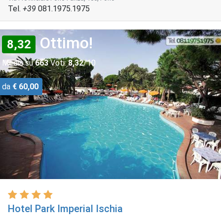
Tel.
+39
081.1975.1975
Ottimo!
8,32
Media su
663
Voti:
8,32
/10
da
€ 60,00
Hotel Park Imperial Ischia