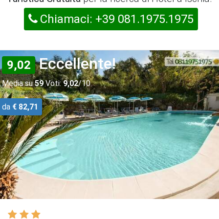
Chiamaci: +39 081.1975.1975
Eccellente!
9,02
Media su
59
Voti:
9,02
/10
da
€ 82,71