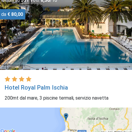
Media su
531
Voti:
8,36
/10
da
€ 80,00
Hotel Royal Palm Ischia
200mt dal mare, 3 piscine termali, servizio navetta