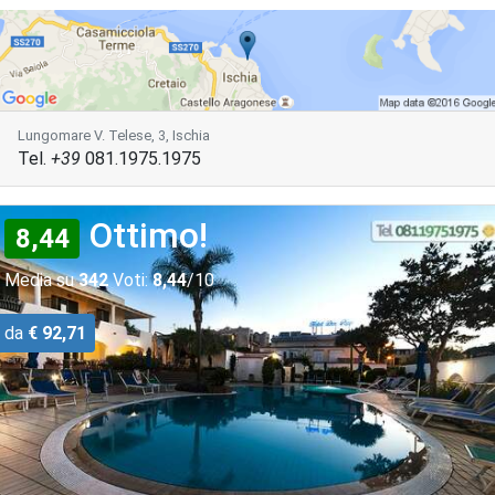
Lungomare V. Telese, 3, Ischia
Tel.
+39
081.1975.1975
Ottimo!
8,44
Media su
342
Voti:
8,44
/10
da
€ 92,71