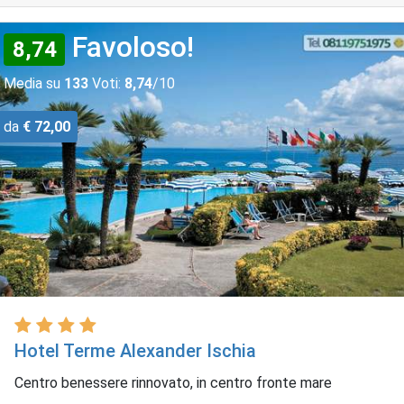
Favoloso!
8,74
Media su
133
Voti:
8,74
/10
da
€ 72,00
Hotel Terme Alexander Ischia
Centro benessere rinnovato, in centro fronte mare