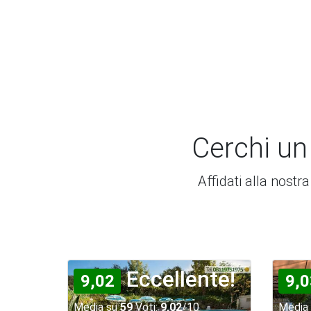
Cerchi un
Affidati alla nostr
Eccellente!
9,02
9,0
Media su
59
Voti:
9,02
/10
Media