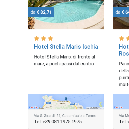
da
€ 82,71
da
€ 6
Hotel Stella Maris Ischia
Hot
Ros
Hotel Stella Maris: di fronte al
mare, a pochi passi dal centro
Pano
della
puntu
molto
Via S. Girardi, 21, Casamicciola Terme
Via M
Tel.
+39
081.1975.1975
Tel.