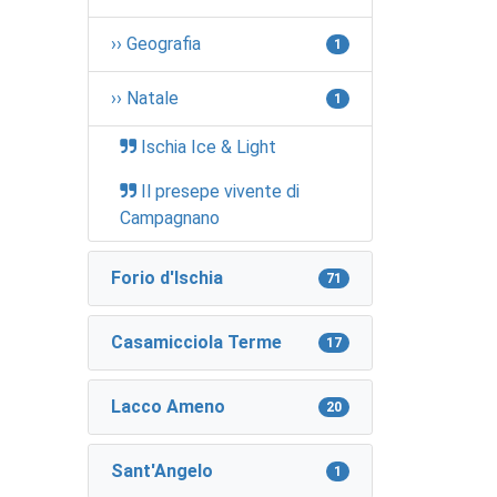
›› Geografia
1
›› Natale
1
Ischia Ice & Light
Il presepe vivente di
Campagnano
Forio d'Ischia
71
Casamicciola Terme
17
Lacco Ameno
20
Sant'Angelo
1