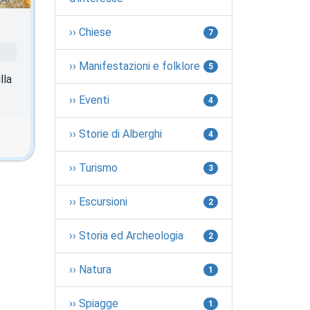
›› Chiese
7
›› Manifestazioni e folklore
5
lla
›› Eventi
4
›› Storie di Alberghi
4
›› Turismo
3
›› Escursioni
2
›› Storia ed Archeologia
2
›› Natura
1
›› Spiagge
1