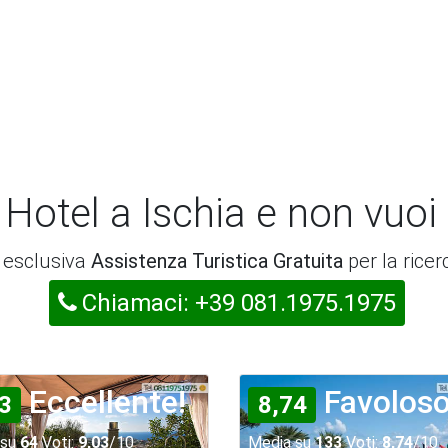
 Hotel a Ischia e non vuoi
a esclusiva
Assistenza Turistica Gratuita
per la ricer
Chiamaci: +39 081.1975.1975
Eccellente!
Favoloso
3
8,74
 su
64
Voti:
9,03
/10
Media su
133
Voti:
8,74
/10