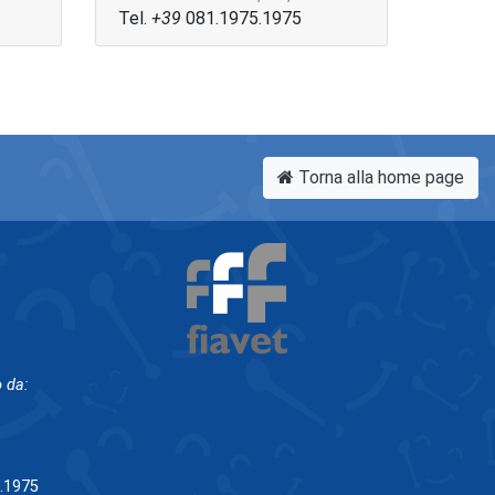
Tel.
+39
081.1975.1975
Torna alla home page
 da:
5.1975