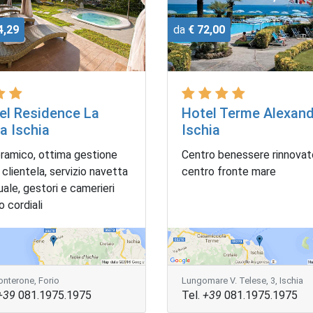
4,29
da
€ 72,00
el Residence La
Hotel Terme Alexan
a Ischia
Ischia
ramico, ottima gestione
Centro benessere rinnovato
 clientela, servizio navetta
centro fronte mare
ale, gestori e camerieri
 cordiali
onterone, Forio
Lungomare V. Telese, 3, Ischia
+39
081.1975.1975
Tel.
+39
081.1975.1975