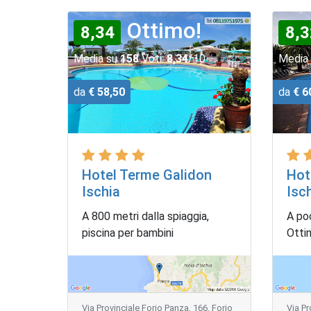
Ottimo!
8,34
8,3
Media su
158
Voti:
8,34
/10
Media
da
€ 58,50
da
€ 6
Hotel Terme Galidon
Hot
Ischia
Isc
A 800 metri dalla spiaggia,
A poc
piscina per bambini
Otti
Via Provinciale Forio Panza, 166, Forio
Via Pr