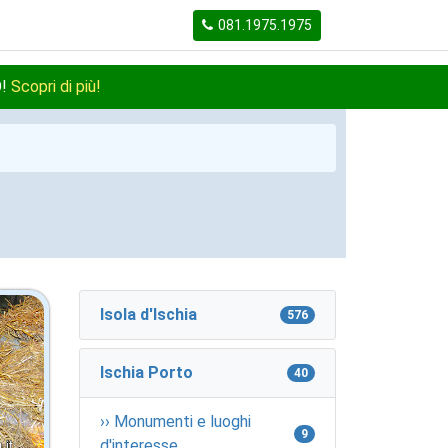
081.1975.1975
O!
Scopri di più!
Isola d'Ischia
576
Ischia Porto
40
›› Monumenti e luoghi
9
d'interesse