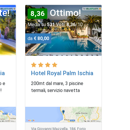
te!
Ottimo!
8,36
Media su
531
Voti:
8,36
/10
da
€ 80,00
ia
Hotel Royal Palm Ischia
o e
200mt dal mare, 3 piscine
!
termali, servizio navetta
Via Giovanni Mazzella, 184, Forio