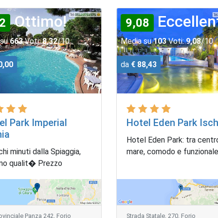
Ottimo!
Eccellen
2
9,08
 su
663
Voti:
8,32
/10
Media su
103
Voti:
9,08
/10
0,00
da
€ 88,43
el Park Imperial
Hotel Eden Park Isch
hia
Hotel Eden Park: tra centr
hi minuti dalla Spiaggia,
mare, comodo e funzionale
mo qualit� Prezzo
ovinciale Panza 242, Forio
Strada Statale, 270, Forio