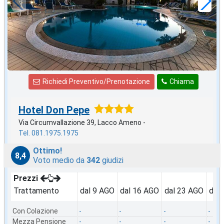
a notte
Richiedi Preventivo/Prenotazione
Chiama
Hotel Don Pepe
Via Circumvallazione 39, Lacco Ameno -
Tel. 081.1975.1975
Ottimo!
8,4
Voto medio da
342
giudizi
Prezzi
Trattamento
dal 9 AGO
dal 16 AGO
dal 23 AGO
dal
Con Colazione
-
-
-
-
Mezza Pensione
-
-
-
-