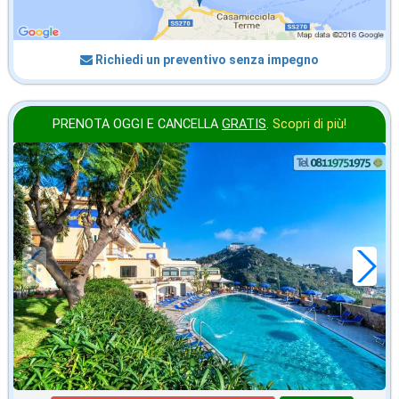
Richiedi un preventivo senza impegno
PRENOTA OGGI E CANCELLA
GRATIS
.
Scopri di più!
2026 FERRAGOSTO
in offerta da
141
€
,43
a notte