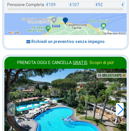
Pensione Completa
€109
€107
€92
€78
Richiedi un preventivo senza impegno
PRENOTA OGGI E CANCELLA
GRATIS
.
Scopri di più!
2026 FERRAGOSTO
in offerta da
184
€
,86
a notte