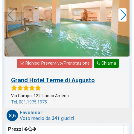
120
€
,00
a notte
Richiedi Preventivo/Prenotazione
Chiama
Grand Hotel Terme di Augusto
Via Campo, 122, Lacco Ameno -
Tel. 081.1975.1975
Favoloso!
8,6
Voto medio da
341
giudizi
Prezzi