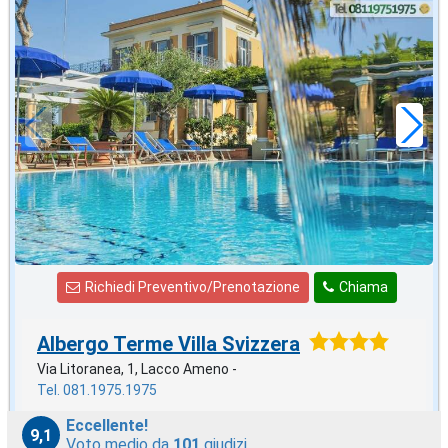
2026 FERRAGOSTO
in offerta da
142
€
,86
a notte
Richiedi Preventivo/Prenotazione
Chiama
Albergo Terme Villa Svizzera
Via Litoranea, 1, Lacco Ameno -
Tel. 081.1975.1975
Eccellente!
9,1
Voto medio da
101
giudizi