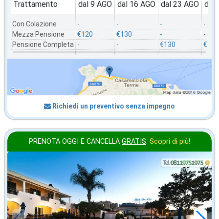
Trattamento
dal 9 AGO
dal 16 AGO
dal 23 AGO
dal
Con Colazione
-
-
-
-
Mezza Pensione
€120
€130
-
-
Pensione Completa
-
-
€130
€107
Richiedi un preventivo senza impegno
PRENOTA OGGI E CANCELLA
GRATIS
.
Scopri di più!
2026 FERRAGOSTO
in offerta da
109
€
,86