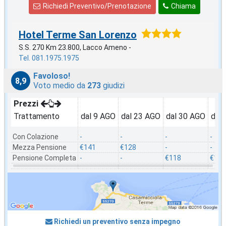
Richiedi Preventivo/Prenotazione
Chiama
Hotel Terme San Lorenzo
S.S. 270 Km 23.800, Lacco Ameno -
Tel. 081.1975.1975
Favoloso!
8,9
Voto medio da
273
giudizi
Prezzi
Trattamento
dal 9 AGO
dal 23 AGO
dal 30 AGO
dal
Con Colazione
-
-
-
-
Mezza Pensione
€141
€128
-
-
Pensione Completa
-
-
€118
€114
Richiedi un preventivo senza impegno