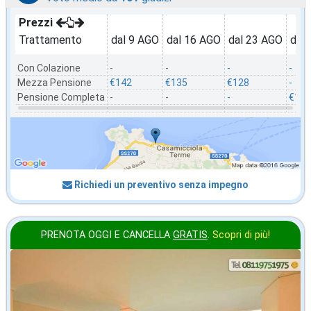
Prezzi
Trattamento
dal 9 AGO
dal 16 AGO
dal 23 AGO
dal
Con Colazione
-
-
-
-
Mezza Pensione
€142
€135
€128
-
Pensione Completa
-
-
-
€121
Richiedi un preventivo senza impegno
PRENOTA OGGI E CANCELLA
GRATIS
.
Scopri di più!
2026 FERRAGOSTO
in offerta da