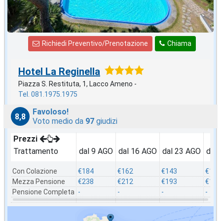
Richiedi Preventivo/Prenotazione
Chiama
Hotel La Reginella
Piazza S. Restituta, 1, Lacco Ameno -
Tel. 081.1975.1975
Favoloso!
8,8
Voto medio da
97
giudizi
Prezzi
Trattamento
dal 9 AGO
dal 16 AGO
dal 23 AGO
dal
Con Colazione
€184
€162
€143
€124
Mezza Pensione
€238
€212
€193
€174
Pensione Completa
-
-
-
-