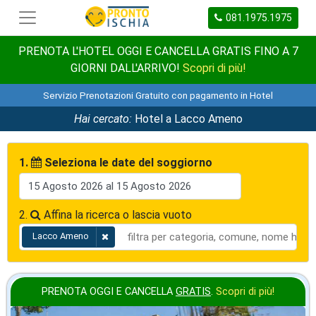
081.1975.1975
PRENOTA L'HOTEL OGGI E CANCELLA GRATIS FINO A 7
GIORNI DALL'ARRIVO!
Scopri di più!
Servizio Prenotazioni Gratuito con pagamento in Hotel
Hai cercato:
Hotel a Lacco Ameno
1.
Seleziona le date del soggiorno
2.
Affina la ricerca o lascia vuoto
Lacco Ameno
PRENOTA OGGI E CANCELLA
GRATIS
.
Scopri di più!