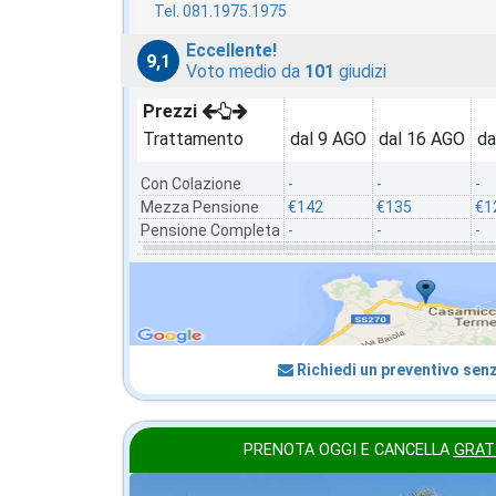
Tel. 081.1975.1975
Eccellente!
9,1
Voto medio da
101
giudizi
Prezzi
Trattamento
dal 9 AGO
dal 16 AGO
da
Con Colazione
-
-
-
Mezza Pensione
€142
€135
€1
Pensione Completa
-
-
-
Richiedi un preventivo sen
PRENOTA OGGI E CANCELLA
GRAT