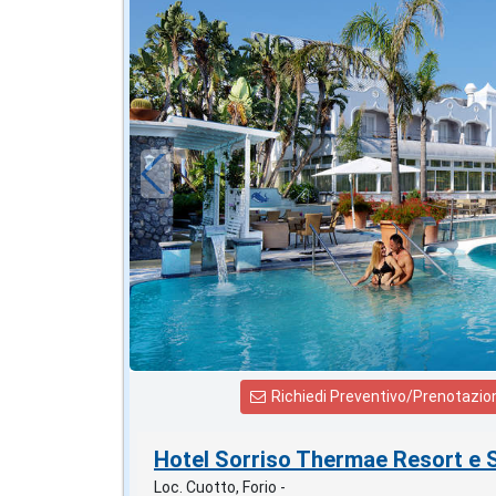
2026 FERRAGOSTO
in offerta da
116
€
,21
a notte
Richiedi Preventivo/Prenotazio
Hotel Sorriso Thermae Resort e 
Loc. Cuotto, Forio -