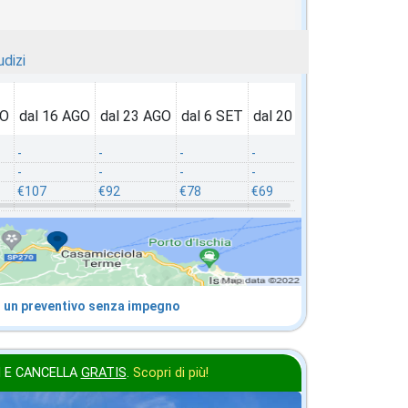
udizi
GO
dal 16 AGO
dal 23 AGO
dal 6 SET
dal 20 SET
dal 27 SET
-
-
-
-
-
-
-
-
-
-
€107
€92
€78
€69
€52
 un preventivo senza impegno
 E CANCELLA
GRATIS
.
Scopri di più!