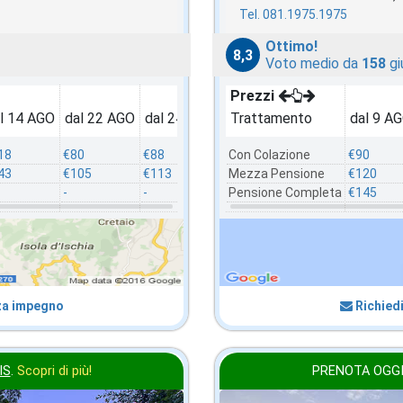
Tel. 081.1975.1975
Ottimo!
8,3
Voto medio da
158
gi
Prezzi
l 14 AGO
dal 22 AGO
dal 24 AGO
dal 1 SET
Trattamento
dal 26 SET
dal 9 A
dal 
18
€80
€88
€73
Con Colazione
€60
€90
€66
43
€105
€113
€98
Mezza Pensione
€85
€120
€91
-
-
-
Pensione Completa
-
€145
-
za impegno
Richiedi
IS
.
Scopri di più!
PRENOTA OGGI