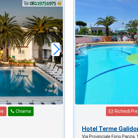
2026 FERRAGOSTO
in offerta da
90
€
,00
a notte
ne
Chiama
Richiedi Pr
Hotel Terme Galido
Via Provinciale Forio Panza, 1