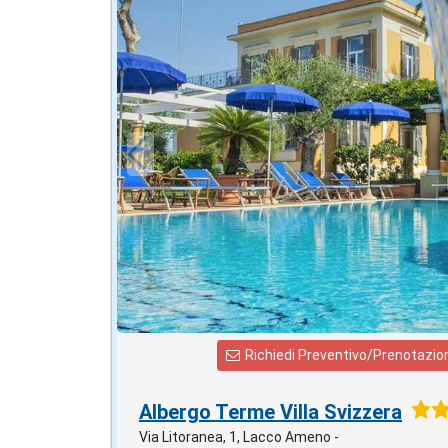
2026 FERRAGOSTO
in offerta da
142
€
,86
a notte
Richiedi Preventivo/Prenotazio
Albergo Terme Villa Svizzera
Via Litoranea, 1, Lacco Ameno -