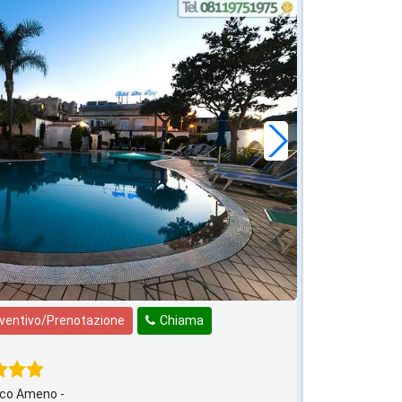
eventivo/Prenotazione
Chiama
cco Ameno -