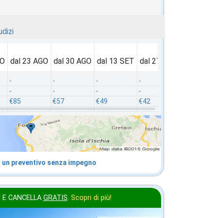
udizi
GO
11 OTT
dal 23 AGO
dal 25 OTT
dal 30 AGO
dal 13 SET
dal 27 SET
dal 11 OT
-
-
-
-
-
-
-
-
-
-
-
-
€85
€71
€57
€49
€42
€35
 un preventivo senza impegno
 E CANCELLA
GRATIS
.
Scopri di più!