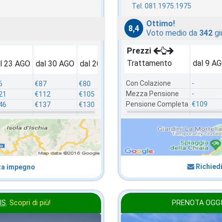
Tel. 081.1975.1975
Ottimo!
8,4
Voto medio da
342
gi
Prezzi
Trattamento
dal 9 A
l 23 AGO
dal 30 AGO
dal 20 SET
dal 4 OTT
Con Colazione
-
6
€87
€80
€70
Mezza Pensione
-
21
€112
€105
€94
Pensione Completa
€109
46
€137
€130
€120
Richiedi
za impegno
IS
.
Scopri di più!
PRENOTA OGGI