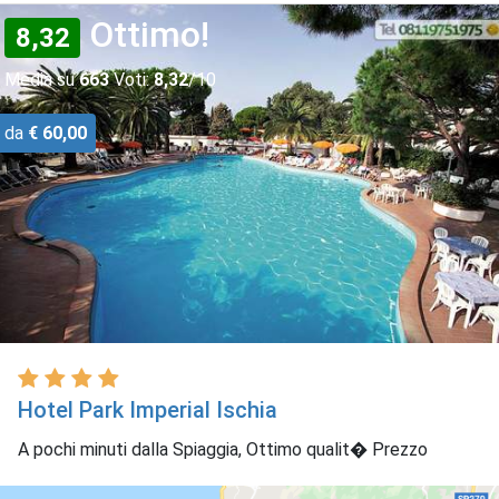
Ottimo!
8,32
Media su
663
Voti:
8,32
/10
da
€ 60,00
Hotel Park Imperial Ischia
A pochi minuti dalla Spiaggia, Ottimo qualit� Prezzo