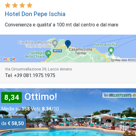
Hotel Don Pepe Ischia
Convenienza e qualita' a 100 mt dal centro e dal mare
Via Circumvallazione 39, Lacco Ameno
Tel.
+39
081.1975.1975
Ottimo!
8,34
Media su
158
Voti:
8,34
/10
da
€ 58,50