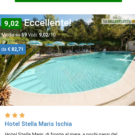
Eccellente!
9,02
Media su
59
Voti:
9,02
/10
da
€ 82,71
Hotel Stella Maris Ischia
Hotel Stella Maris: di fronte al mare, a pochi passi dal