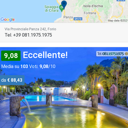
Via Provinciale Panza 242, Forio
Tel.
+39
081.1975.1975
Eccellente!
9,08
Media su
103
Voti:
9,08
/10
da
€ 88,43