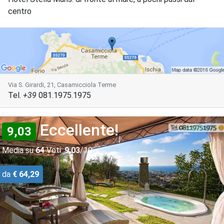
centro
Via S. Girardi, 21, Casamicciola Terme
Tel.
+39
081.1975.1975
Eccellente!
9,03
Media su
64
Voti:
9,03
/10
da
€ 64,29