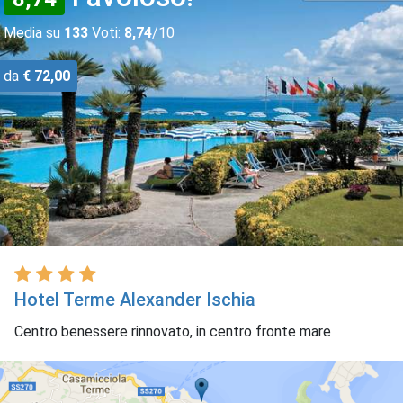
Media su
133
Voti:
8,74
/10
da
€ 72,00
Hotel Terme Alexander Ischia
Centro benessere rinnovato, in centro fronte mare