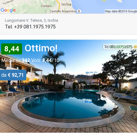
Lungomare V. Telese, 3, Ischia
Tel.
+39
081.1975.1975
Ottimo!
8,44
Media su
342
Voti:
8,44
/10
da
€ 92,71