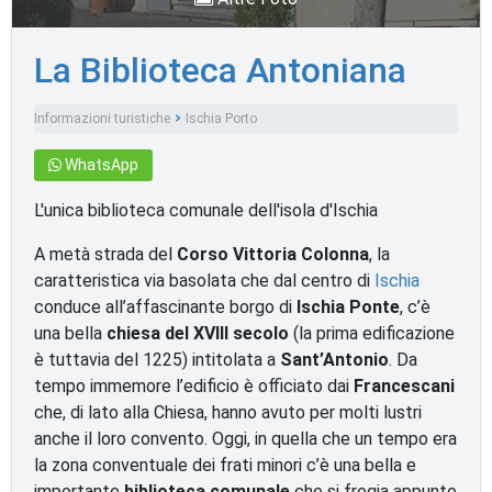
La Biblioteca Antoniana
Informazioni turistiche
Ischia Porto
Monumenti e luoghi d'interesse
WhatsApp
L'unica biblioteca comunale dell'isola d'Ischia
A metà strada del
Corso Vittoria Colonna
, la
caratteristica via basolata che dal centro di
Ischia
conduce all’affascinante borgo di
Ischia Ponte
, c’è
una bella
chiesa del XVIII secolo
(la prima edificazione
è tuttavia del 1225) intitolata a
Sant’Antonio
. Da
tempo immemore l’edificio è officiato dai
Francescani
che, di lato alla Chiesa, hanno avuto per molti lustri
anche il loro convento. Oggi, in quella che un tempo era
la zona conventuale dei frati minori c’è una bella e
importante
biblioteca comunale
che si fregia appunto