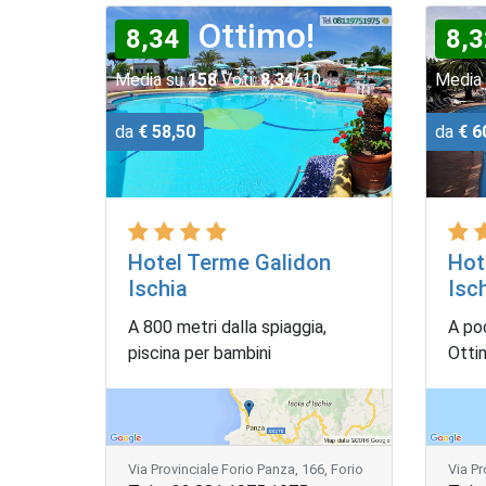
Ottimo!
8,34
8,3
Media su
158
Voti:
8,34
/10
Media
da
€ 58,50
da
€ 6
Hotel Terme Galidon
Hot
Ischia
Isc
A 800 metri dalla spiaggia,
A poc
piscina per bambini
Otti
Via Provinciale Forio Panza, 166, Forio
Via Pr