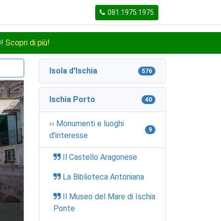
081.1975.1975
O!
Scopri di più!
Isola d'Ischia
576
Ischia Porto
40
›› Monumenti e luoghi
9
d'interesse
Il Castello Aragonese
La Biblioteca Antoniana
Il Museo del Mare di Ischia
Ponte