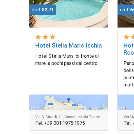
da
€ 82,71
da
€ 6
Hotel Stella Maris Ischia
Hot
Ros
Hotel Stella Maris: di fronte al
mare, a pochi passi dal centro
Pano
della
puntu
molto
Via S. Girardi, 21, Casamicciola Terme
Via M
Tel.
+39
081.1975.1975
Tel.