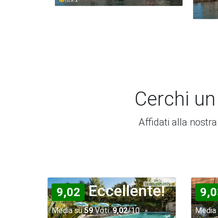
Cerchi un
Affidati alla nostr
Eccellente!
9,02
9,0
Media su
59
Voti:
9,02
/10
Media