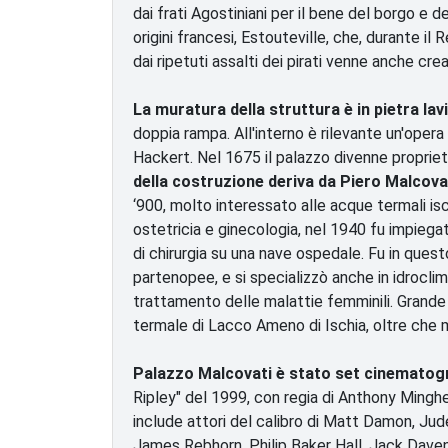
dai frati Agostiniani per il bene del borgo e 
origini francesi, Estouteville, che, durante i
dai ripetuti assalti dei pirati venne anche cr
La muratura della struttura è in pietra lav
doppia rampa. All'interno è rilevante un'opera
Hackert. Nel 1675 il palazzo divenne propriet
della costruzione deriva da Piero Malcova
‘900, molto interessato alle acque termali isc
ostetricia e ginecologia, nel 1940 fu impiega
di chirurgia su una nave ospedale. Fu in quest
partenopee, e si specializzò anche in idroclim
trattamento delle malattie femminili. Grande
termale di Lacco Ameno di Ischia, oltre che m
Palazzo Malcovati è stato set cinematog
Ripley" del 1999, con regia di Anthony Minghe
include attori del calibro di Matt Damon, J
James Rebhorn, Philip Baker Hall, Jack Davenpo