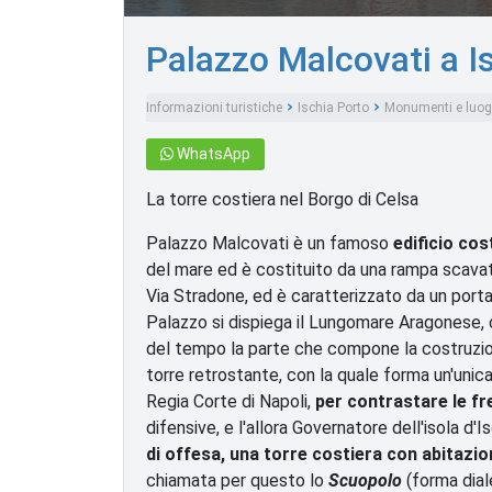
Palazzo Malcovati a I
Informazioni turistiche
Ischia Porto
Monumenti e luogh
WhatsApp
La torre costiera nel Borgo di Celsa
Palazzo Malcovati è un famoso
edificio cos
del mare ed è costituito da una rampa scavata 
Via Stradone, ed è caratterizzato da un porta
Palazzo si dispiega il Lungomare Aragonese, c
del tempo la parte che compone la costruzione
torre retrostante, con la quale forma un'unica
Regia Corte di Napoli,
per contrastare le fr
difensive, e l'allora Governatore dell'isola d'I
di offesa, una torre costiera con abitazi
chiamata per questo lo
Scuopolo
(forma diale