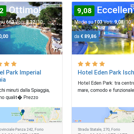
Ottimo!
Eccellen
2
9,08
 su
663
Voti:
8,32
/10
Media su
103
Voti:
9,08
/10
0,00
da
€ 89,86
el Park Imperial
Hotel Eden Park Isch
hia
Hotel Eden Park: tra centr
hi minuti dalla Spiaggia,
mare, comodo e funzionale
mo qualit� Prezzo
ovinciale Panza 242, Forio
Strada Statale, 270, Forio