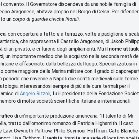
del convento. Il Governatore discendeva da una nobile famiglia di
l Regno Aragonese, abitava proprio nel Borgo di Celsa. Per difender
eato un
corpo di guardie civiche litorali
.
ica
, con copertura a tetto e a terrazzo, volte a padiglione e scal
 artistica, che rappresenta il Castello Aragonese, di Jakob Philip
à di un privato, e ci furono degli ampliamenti. Ma
il nome attual
ti
, un importante medico che la acquistò nella seconda metà de
hitane e affascinato dalla bellezza del luogo. Specializzatosi in
to come maggiore della Marina militare con il grado di caporepar
o periodo che rinvenne a Napoli due scritti medievali sulle terme
atologia, interessandosi sempre di più alle cure termali per il
 amico di
Angelo Rizzoli
, fu il presidente della Fondazione Socie
embro di molte società scientifiche italiane e internazionali.
rafico
di un'importante produzione americana: "Il talento di Mr
lla, tratto dall'omonimo romanzo di Patricia Highsmith. Il cast
ude Law, Gwyneth Paltrow, Philip Seymour Hoffman, Cate Blanchet
rt, Lisa Eichhorn. Il regista, tramite una serie di location scelt