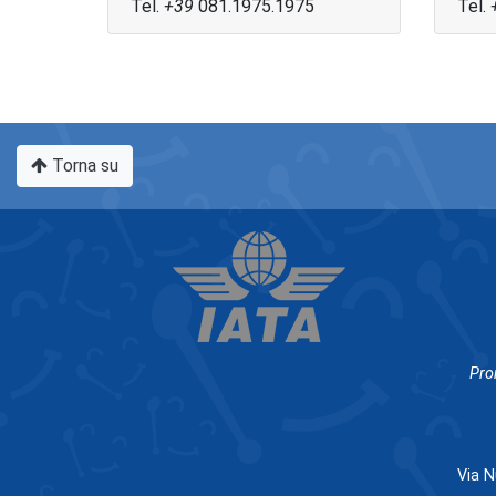
Tel.
+39
081.1975.1975
Tel.
Torna su
Pro
Via N