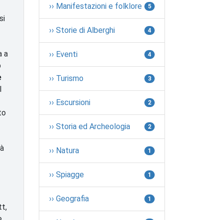
›› Manifestazioni e folklore
5
si
›› Storie di Alberghi
4
a a
›› Eventi
4
p
e
›› Turismo
3
l
›› Escursioni
2
to
›› Storia ed Archeologia
2
tà
›› Natura
1
›› Spiagge
1
›› Geografia
1
t,
e