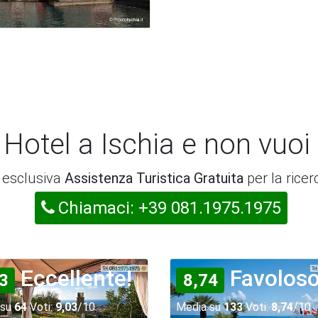
 Hotel a Ischia e non vuoi
a esclusiva
Assistenza Turistica Gratuita
per la ricer
Chiamaci: +39 081.1975.1975
Eccellente!
Favoloso
3
8,74
 su
64
Voti:
9,03
/10
Media su
133
Voti:
8,74
/10