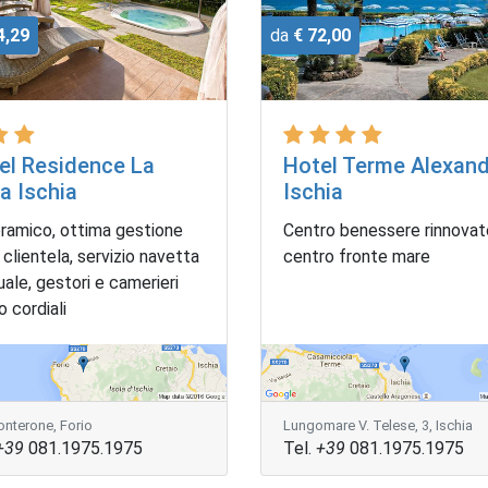
4,29
da
€ 72,00
el Residence La
Hotel Terme Alexan
a Ischia
Ischia
ramico, ottima gestione
Centro benessere rinnovato
 clientela, servizio navetta
centro fronte mare
ale, gestori e camerieri
 cordiali
onterone, Forio
Lungomare V. Telese, 3, Ischia
+39
081.1975.1975
Tel.
+39
081.1975.1975