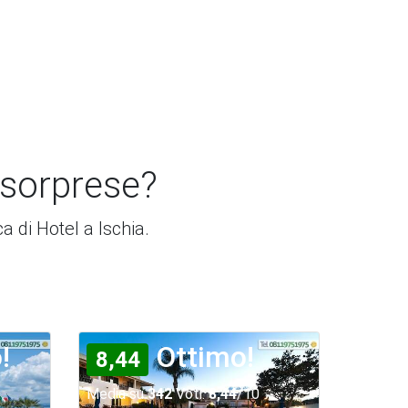
 sorprese?
ca di Hotel a Ischia.
!
Ottimo!
8,44
Media su
342
Voti:
8,44
/10