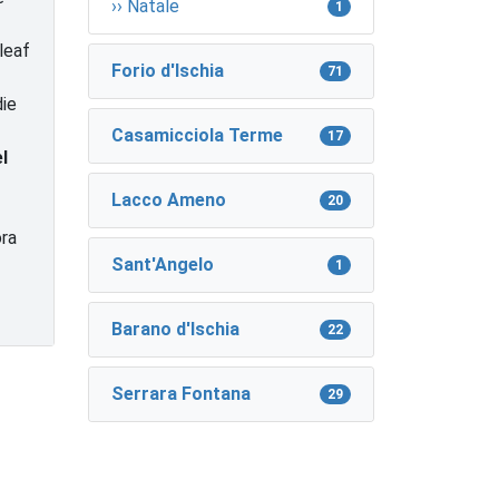
›› Natale
1
leaf
Forio d'Ischia
71
die
Casamicciola Terme
17
l
Lacco Ameno
20
ora
Sant'Angelo
1
Barano d'Ischia
22
Serrara Fontana
29