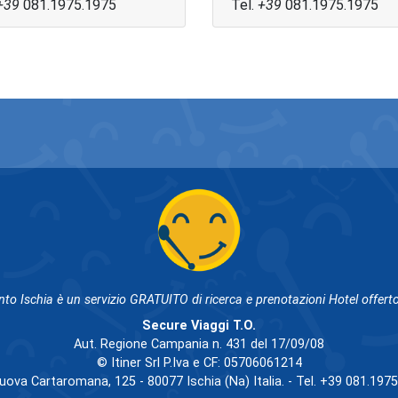
+39
081.1975.1975
Tel.
+39
081.1975.1975
nto Ischia è un servizio GRATUITO di ricerca e prenotazioni Hotel offerto
Secure Viaggi T.O.
Aut. Regione Campania n. 431 del 17/09/08
© Itiner Srl P.Iva e CF: 05706061214
uova Cartaromana, 125 - 80077 Ischia (Na) Italia. - Tel. +39 081.197