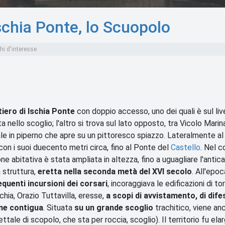
schia Ponte, lo Scuopolo
i d'interesse
tiero di Ischia Ponte
con doppio accesso, uno dei quali è sul liv
nello scoglio; l'altro si trova sul lato opposto, tra Vicolo Marin
le in piperno che apre su un pittoresco spiazzo. Lateralmente al
on i suoi duecento metri circa, fino al Ponte del
Castello
. Nel c
 abitativa è stata ampliata in altezza, fino a uguagliare l'antica
 struttura,
eretta nella seconda metà del XVI secolo
. All'epoc
equenti incursioni dei corsari
, incoraggiava le edificazioni di tor
schia, Orazio Tuttavilla, eresse,
a scopi di avvistamento, di dife
one contigua
. Situata
su un grande scoglio
trachitico, viene an
ttale di scopolo, che sta per roccia, scoglio). Il territorio fu elar