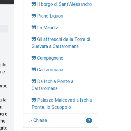
Il borgo di Sant'Alessandro
Piano Liguori
La Mandra
Gli affreschi della Torre di
Guevara a Cartaromana
Campagnano
ello
Cartaromana
a e
Da Ischia Ponte a
orso
Cartaromana
a la
Palazzo Malcovati a Ischia
ri
Ponte, lo Scuopolo
sa e
›› Chiese
che
7
gito