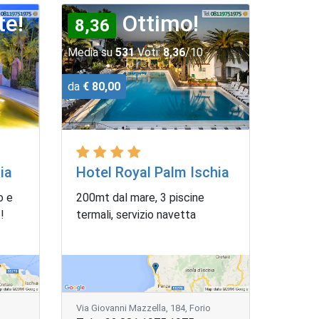
te!
Ottimo!
8,36
Media su
531
Voti:
8,36
/10
da
€ 80,00
ia
Hotel Royal Palm Ischia
o e
200mt dal mare, 3 piscine
!
termali, servizio navetta
Via Giovanni Mazzella, 184, Forio