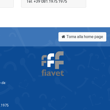
Tel.
+39
081.1975.1975
Torna alla home page
 da:
5.1975