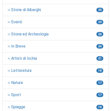
›› Storie di Alberghi
30
›› Eventi
29
›› Storia ed Archeologia
26
›› In Breve
24
›› Artisti di Ischia
21
›› Letteratura
18
›› Natura
17
›› Sport
17
›› Spiagge
16