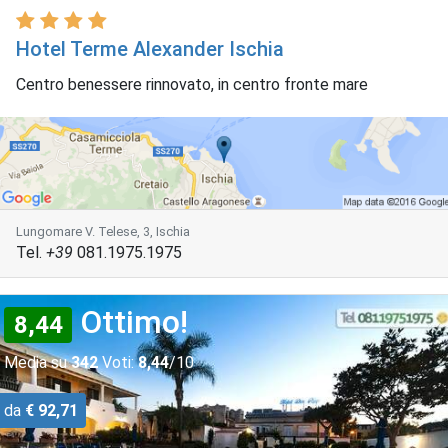
Hotel Terme Alexander Ischia
Centro benessere rinnovato, in centro fronte mare
Lungomare V. Telese, 3, Ischia
Tel.
+39
081.1975.1975
Ottimo!
8,44
Media su
342
Voti:
8,44
/10
da
€ 92,71