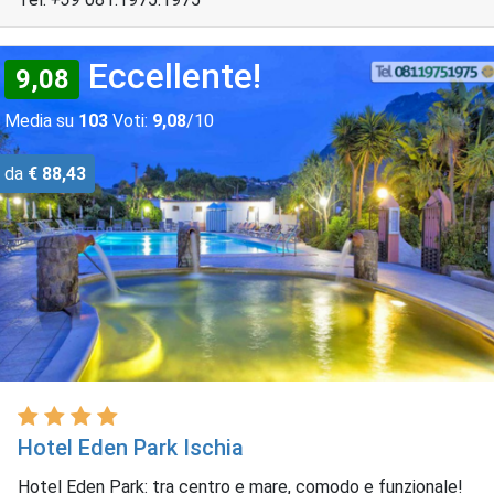
Eccellente!
9,08
Media su
103
Voti:
9,08
/10
da
€ 88,43
Hotel Eden Park Ischia
Hotel Eden Park: tra centro e mare, comodo e funzionale!