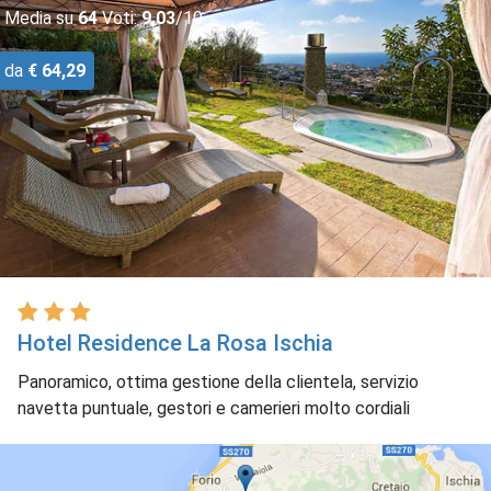
Media su
64
Voti:
9,03
/10
da
€ 64,29
Hotel Residence La Rosa Ischia
Panoramico, ottima gestione della clientela, servizio
navetta puntuale, gestori e camerieri molto cordiali