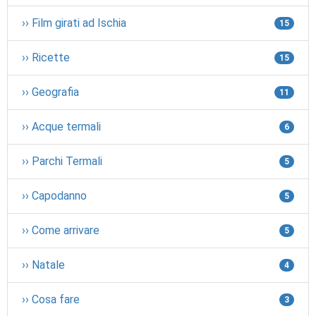
›› Film girati ad Ischia
15
›› Ricette
15
›› Geografia
11
›› Acque termali
6
›› Parchi Termali
5
›› Capodanno
5
›› Come arrivare
5
›› Natale
4
›› Cosa fare
3