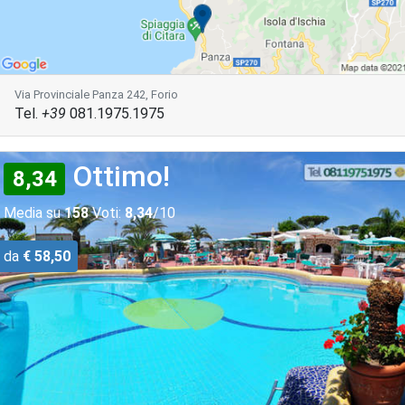
Via Provinciale Panza 242, Forio
Tel.
+39
081.1975.1975
Ottimo!
8,34
Media su
158
Voti:
8,34
/10
da
€ 58,50