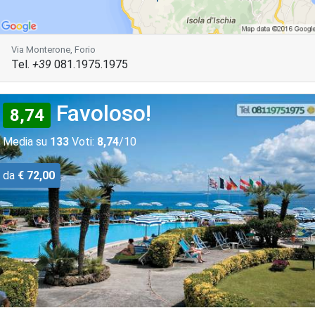
Via Monterone, Forio
Tel.
+39
081.1975.1975
Favoloso!
8,74
Media su
133
Voti:
8,74
/10
da
€ 72,00