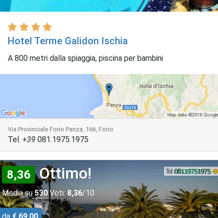
Hotel Terme Galidon Ischia
A 800 metri dalla spiaggia, piscina per bambini
Via Provinciale Forio Panza, 166, Forio
Tel.
+39
081.1975.1975
Ottimo!
8,36
Media su
530
Voti:
8,36
/10
da
€ 69,00