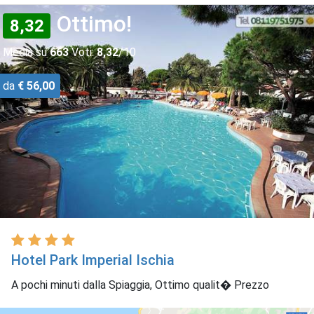
Ottimo!
8,32
Media su
663
Voti:
8,32
/10
da
€ 56,00
Hotel Park Imperial Ischia
A pochi minuti dalla Spiaggia, Ottimo qualit� Prezzo