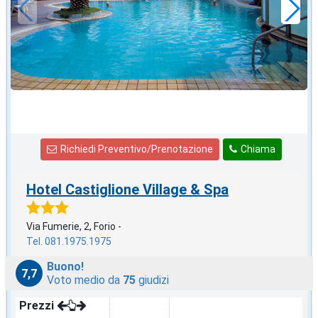
Richiedi Preventivo/Prenotazione
Chiama
Hotel Castiglione Village & Spa
Via Fumerie, 2, Forio -
Tel. 081.1975.1975
Buono!
7,7
Voto medio da
75
giudizi
Prezzi