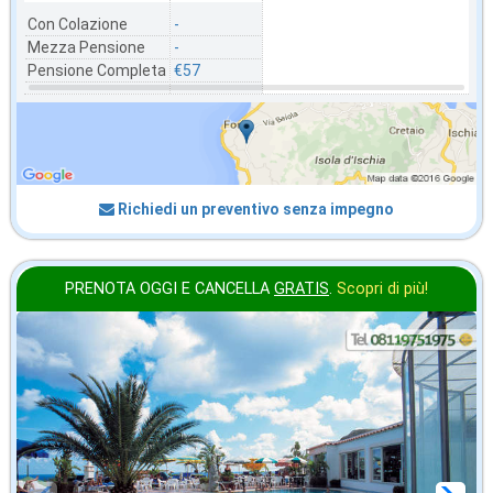
Con Colazione
-
Mezza Pensione
-
Pensione Completa
€57
Richiedi un preventivo senza impegno
PRENOTA OGGI E CANCELLA
GRATIS
.
Scopri di più!
gennaio
in offerta da
69
€
,86
a notte