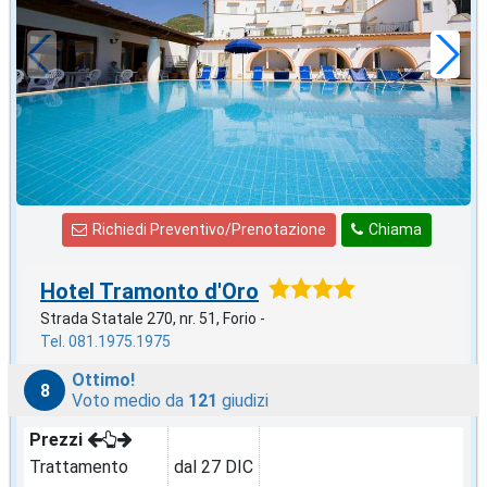
57
€
,00
a notte
Richiedi Preventivo/Prenotazione
Chiama
Hotel Tramonto d'Oro
Strada Statale 270, nr. 51, Forio -
Tel. 081.1975.1975
Ottimo!
8
Voto medio da
121
giudizi
Prezzi
Trattamento
dal 27 DIC