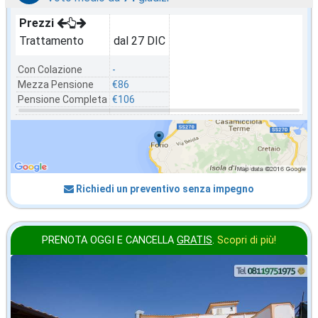
Prezzi
Trattamento
dal 27 DIC
Con Colazione
-
Mezza Pensione
€86
Pensione Completa
€106
Richiedi un preventivo senza impegno
PRENOTA OGGI E CANCELLA
GRATIS
.
Scopri di più!
gennaio
in offerta da