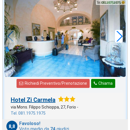
gennaio
in offerta da
86
€
,71
a notte
Richiedi Preventivo/Prenotazione
Chiama
Hotel Zi Carmela
via Mons. Filippo Schioppa, 27, Forio -
Tel. 081.1975.1975
Favoloso!
8,8
Voto medio da
74
giudizi