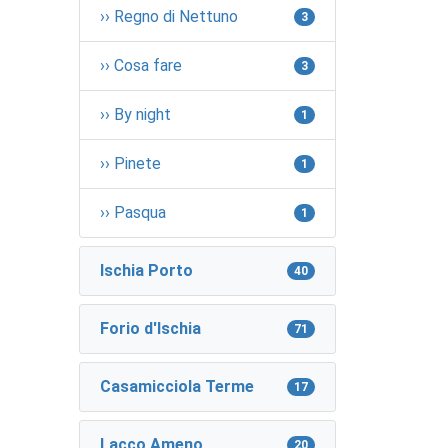
›› Regno di Nettuno
3
›› Cosa fare
3
›› By night
1
›› Pinete
1
›› Pasqua
1
Ischia Porto
40
Forio d'Ischia
71
Casamicciola Terme
17
Lacco Ameno
20