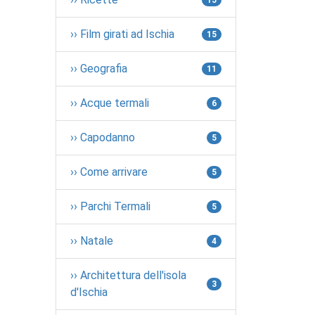
15
›› Film girati ad Ischia
15
›› Geografia
11
›› Acque termali
6
›› Capodanno
5
›› Come arrivare
5
›› Parchi Termali
5
›› Natale
4
›› Architettura dell'isola
3
d'Ischia