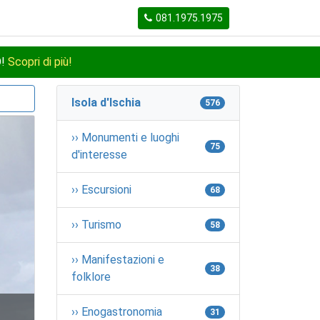
081.1975.1975
O!
Scopri di più!
Isola d'Ischia
576
›› Monumenti e luoghi
75
d'interesse
›› Escursioni
68
›› Turismo
58
›› Manifestazioni e
38
folklore
›› Enogastronomia
31