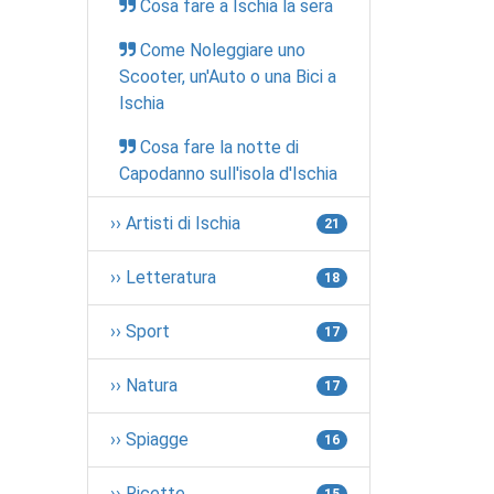
Cosa fare a Ischia la sera
Come Noleggiare uno
Scooter, un'Auto o una Bici a
Ischia
Cosa fare la notte di
Capodanno sull'isola d'Ischia
›› Artisti di Ischia
21
›› Letteratura
18
›› Sport
17
›› Natura
17
›› Spiagge
16
›› Ricette