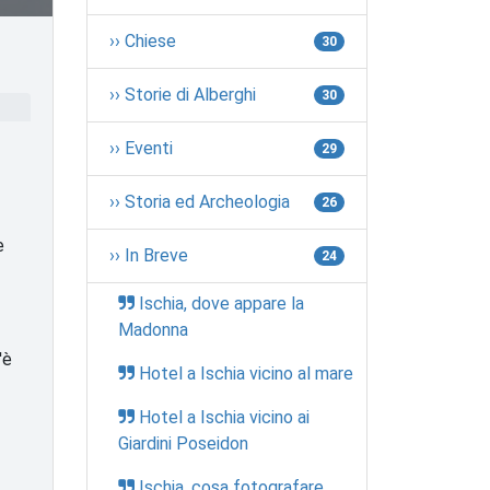
›› Chiese
30
›› Storie di Alberghi
30
›› Eventi
29
›› Storia ed Archeologia
26
e
›› In Breve
24
Ischia, dove appare la
Madonna
'è
Hotel a Ischia vicino al mare
Hotel a Ischia vicino ai
Giardini Poseidon
Ischia, cosa fotografare