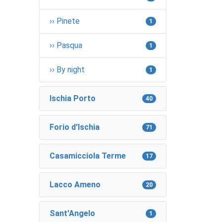
›› Pinete
1
›› Pasqua
1
›› By night
1
Ischia Porto
40
Forio d'Ischia
71
Casamicciola Terme
17
Lacco Ameno
20
Sant'Angelo
1