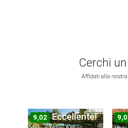
Cerchi un
Affidati alla nostr
Eccellente!
9,02
9,0