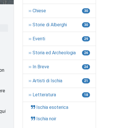
›› Chiese
30
›› Storie di Alberghi
30
›› Eventi
29
›› Storia ed Archeologia
26
›› In Breve
24
con
›› Artisti di Ischia
21
ere
›› Letteratura
18
Ischia esoterica
qui
Ischia noir