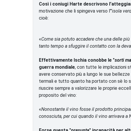
Così i coniugi Harte descrivono l’atteggi
motivazione che li spingeva verso l’"
isola ver
cioè:
«
Come sia potuto accadere che una delle più b
tanto tempo a sfuggire il contatto con la dev
Effettivamente Ischia conobbe le "
sorti m
guerra mondiale
, con tutte le implicazioni s
avere conservato più a lungo le sue bellezze n
termali e tutto quanto ha portato con sè lo svi
riuscire sempre a valorizzare le proprie ecce
proposito del vino:
«
Nonostante il vino fosse il prodotto principal
conosciuta, per cui quando il vino arrivava a
Forse questa "
presunta
" incapacità per alt