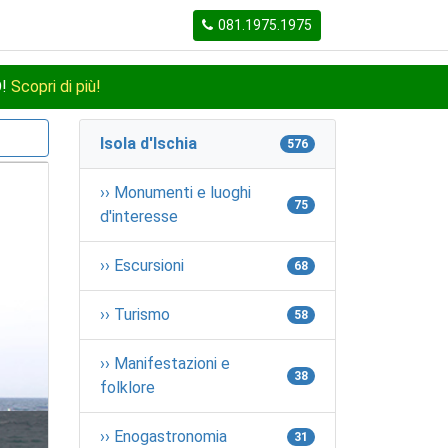
081.1975.1975
O!
Scopri di più!
Isola d'Ischia
576
›› Monumenti e luoghi
75
d'interesse
›› Escursioni
68
›› Turismo
58
›› Manifestazioni e
38
folklore
›› Enogastronomia
31