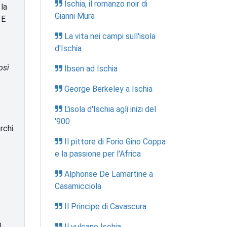
Ischia, il romanzo noir di
 la
Gianni Mura
 E
La vita nei campi sull'isola
d'Ischia
osì
Ibsen ad Ischia
George Berkeley a Ischia
L'isola d'Ischia agli inizi del
'900
rchi
Il pittore di Forio Gino Coppa
e la passione per l'Africa
Alphonse De Lamartine a
Casamicciola
Il Principe di Cavascura
0
Il vulcano Ischia