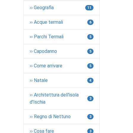
›› Geografia
11
›› Acque termali
6
›› Parchi Termali
5
›› Capodanno
5
›› Come arrivare
5
›› Natale
4
›› Architettura dell'isola
3
d'Ischia
›› Regno di Nettuno
3
›› Cosa fare
3