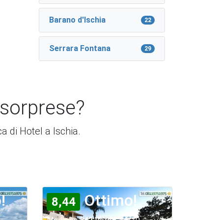
Barano d'Ischia
22
Serrara Fontana
29
 sorprese?
ca di Hotel a Ischia.
!
Ottimo!
8,44