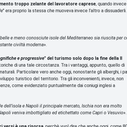
amento troppo zelante del lavoratore caprese
, quando invece
de
" era proprio la stessa che muoveva invece l’altro a dissuaderli.
elle e meno conosciute isole del Mediterraneo sia riuscita per c
astante civiltà moderna
».
agnifiche e progressive
" del turismo solo dopo la fine della II
toriche di una tale circostanza. Tra i vantaggi, appunto, quello di
aturali. Particolare vero anche oggi, nonostante gli alberghi, i pa
luppo turistico del territorio. Tra gli inconvenienti, invece, non
llenze, come evidenziato puntualmente dai coniugi inglesi a
e dell’isola e Napoli il principale mercato, Ischia non era molto
 Napoli veniva imbottigliato ed etichettato come Capri o Vesuvio
».
ri versi
è
una risorsa
, perchè vuol dire che anche oggi, come 8