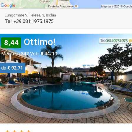
Lungomare V. Telese, 3, Ischia
Tel.
+39
081.1975.1975
Ottimo!
8,44
Media su
342
Voti:
8,44
/10
da
€ 92,71