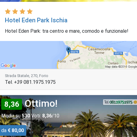
Hotel Eden Park Ischia
Hotel Eden Park: tra centro e mare, comodo e funzionale!
Strada Statale, 270, Forio
Tel.
+39
081.1975.1975
Ottimo!
8,36
Media su
530
Voti:
8,36
/10
da
€ 80,00