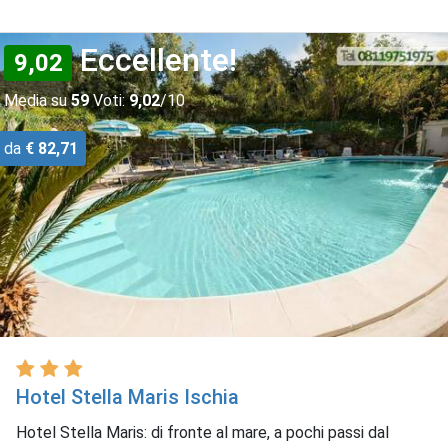
Eccellente!
9,02
Media su
59
Voti:
9,02
/10
da
€ 82,71
Hotel Stella Maris Ischia
Hotel Stella Maris: di fronte al mare, a pochi passi dal