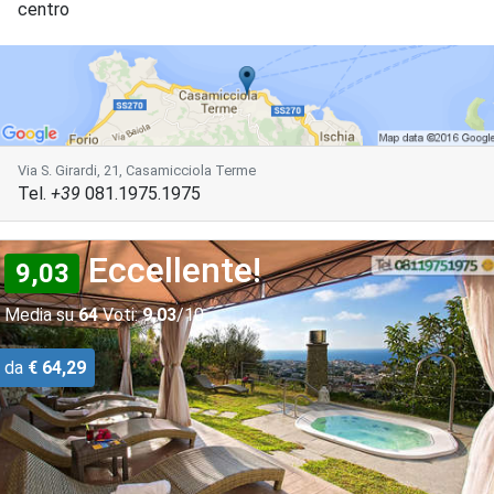
centro
Via S. Girardi, 21, Casamicciola Terme
Tel.
+39
081.1975.1975
Eccellente!
9,03
Media su
64
Voti:
9,03
/10
da
€ 64,29