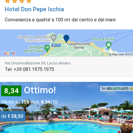
Hotel Don Pepe Ischia
Convenienza e qualita' a 100 mt dal centro e dal mare
Via Circumvallazione 39, Lacco Ameno
Tel.
+39
081.1975.1975
Ottimo!
8,34
Media su
158
Voti:
8,34
/10
da
€ 58,50