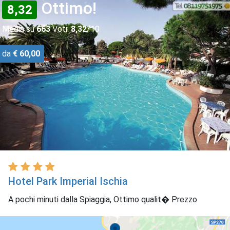
Ottimo!
8,32
Media su
663
Voti:
8,32
/10
da
€ 60,00
Hotel Park Imperial Ischia
A pochi minuti dalla Spiaggia, Ottimo qualit� Prezzo