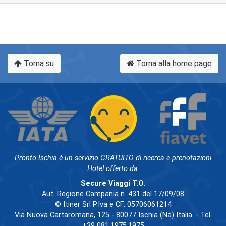
Torna su
Torna alla home page
Pronto Ischia è un servizio GRATUITO di ricerca e prenotazioni
Hotel offerto da:
Secure Viaggi T.O.
Aut. Regione Campania n. 431 del 17/09/08
© Itiner Srl P.Iva e CF: 05706061214
Via Nuova Cartaromana, 125 - 80077 Ischia (Na) Italia. - Tel.
+39 081.1975.1975