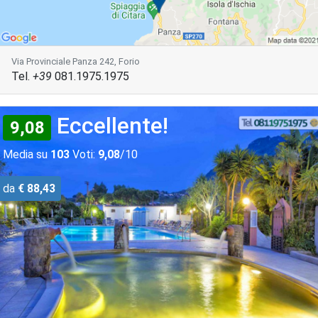
Via Provinciale Panza 242, Forio
Tel.
+39
081.1975.1975
Eccellente!
9,08
Media su
103
Voti:
9,08
/10
da
€ 88,43