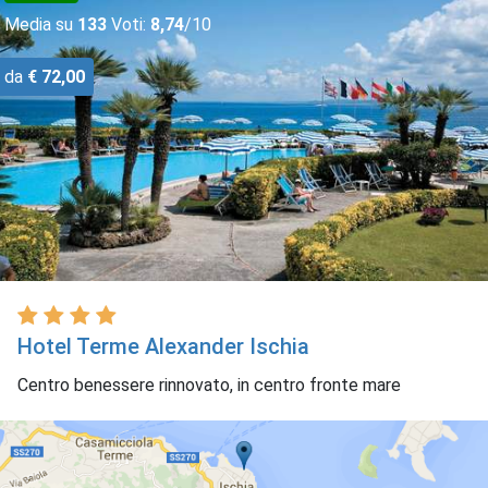
Media su
133
Voti:
8,74
/10
da
€ 72,00
Hotel Terme Alexander Ischia
Centro benessere rinnovato, in centro fronte mare