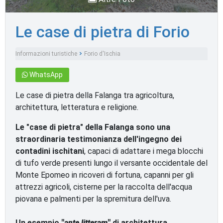
Le case di pietra di Forio
Informazioni turistiche
Forio d'Ischia
Monumenti e luoghi d'interesse
WhatsApp
Le case di pietra della Falanga tra agricoltura,
architettura, letteratura e religione.
Le "case di pietra" della Falanga sono una
straordinaria testimonianza dell'ingegno dei
contadini ischitani
, capaci di adattare i mega blocchi
di tufo verde presenti lungo il versante occidentale del
Monte Epomeo in ricoveri di fortuna, capanni per gli
attrezzi agricoli, cisterne per la raccolta dell'acqua
piovana e palmenti per la spremitura dell'uva.
Un esempio
"
ante litteram
"
di architettura