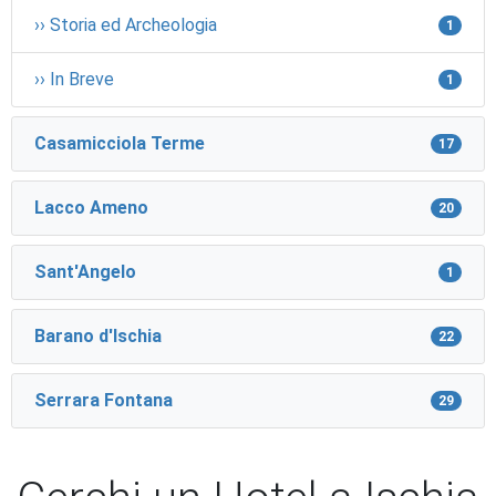
›› Storia ed Archeologia
1
›› In Breve
1
Casamicciola Terme
17
Lacco Ameno
20
Sant'Angelo
1
Barano d'Ischia
22
Serrara Fontana
29