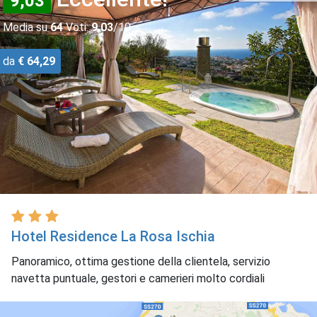
9,03
Media su
64
Voti:
9,03
/10
da
€ 64,29
Hotel Residence La Rosa Ischia
Panoramico, ottima gestione della clientela, servizio
navetta puntuale, gestori e camerieri molto cordiali