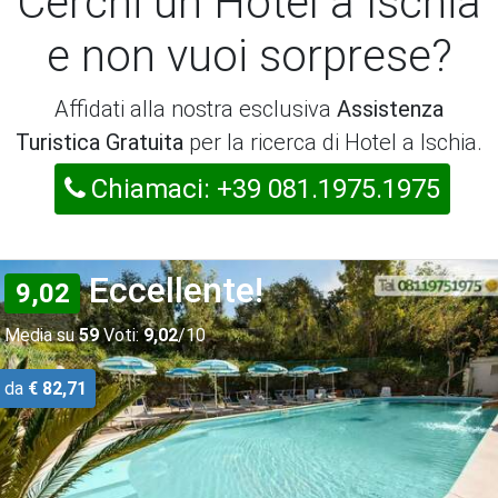
Cerchi un Hotel a Ischia
e non vuoi sorprese?
Affidati alla nostra esclusiva
Assistenza
Turistica Gratuita
per la ricerca di Hotel a Ischia.
Chiamaci: +39 081.1975.1975
Eccellente!
9,02
Media su
59
Voti:
9,02
/10
da
€ 82,71