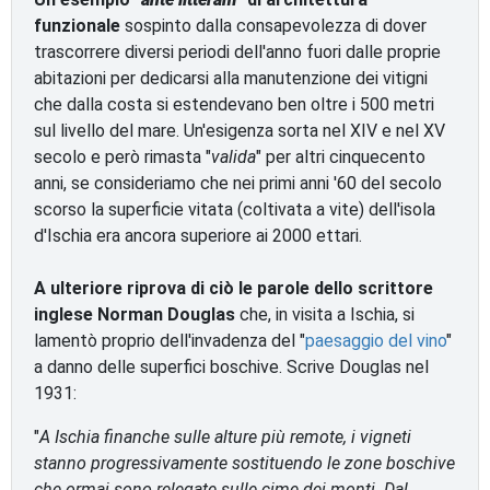
funzionale
sospinto dalla consapevolezza di dover
trascorrere diversi periodi dell'anno fuori dalle proprie
abitazioni per dedicarsi alla manutenzione dei vitigni
che dalla costa si estendevano ben oltre i 500 metri
sul livello del mare. Un'esigenza sorta nel XIV e nel XV
secolo e però rimasta "
valida
" per altri cinquecento
anni, se consideriamo che nei primi anni '60 del secolo
scorso la superficie vitata (coltivata a vite) dell'isola
d'Ischia era ancora superiore ai 2000 ettari.
A ulteriore riprova di ciò le parole dello scrittore
inglese Norman Douglas
che, in visita a Ischia, si
lamentò proprio dell'invadenza del "
paesaggio del vino
"
a danno delle superfici boschive. Scrive Douglas nel
1931:
"
A Ischia finanche sulle alture più remote, i vigneti
stanno progressivamente sostituendo le zone boschive
che ormai sono relegate sulle cime dei monti. Dal