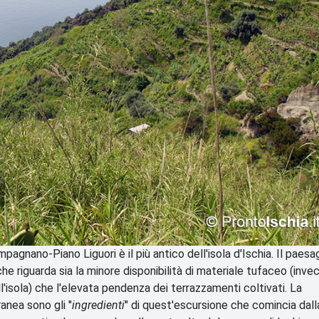
pagnano-Piano Liguori è il più antico dell'isola d'Ischia. Il paesa
che riguarda sia la minore disponibilità di materiale tufaceo (inve
ell'isola) che l'elevata pendenza dei terrazzamenti coltivati. La
anea sono gli "
ingredienti
" di quest'escursione che comincia dall