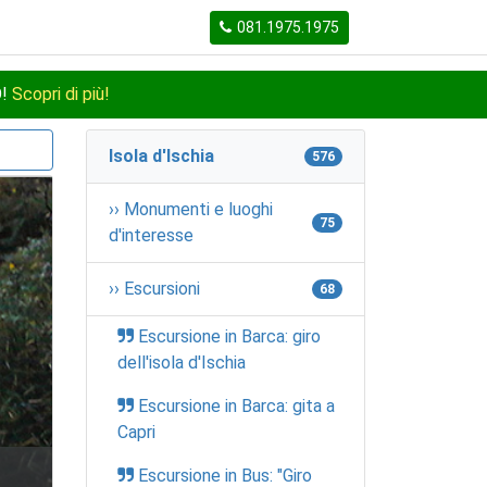
081.1975.1975
O!
Scopri di più!
Isola d'Ischia
576
›› Monumenti e luoghi
75
d'interesse
›› Escursioni
68
Escursione in Barca: giro
dell'isola d'Ischia
Escursione in Barca: gita a
Capri
Escursione in Bus: "Giro