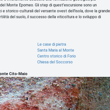
rde del Monte Epomeo. Gli step di quest'escursione sono un
 e storico-culturali del versante ovest dell'isola, dove la grande
tilità del suolo, il successo della viticoltura e lo sviluppo di
Le case di pietra
Santa Maria al Monte
Centro storico di Forio
Chiesa del Soccorso
onte Cito-Maio