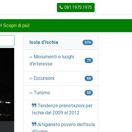
081.1975.1975
O!
Scopri di più!
Isola d'Ischia
576
›› Monumenti e luoghi
75
d'interesse
›› Escursioni
68
›› Turismo
58
Tendenze prenotazioni per
Ischia dal 2009 al 2012
Artigianato povero dell'isola
d'Ischia