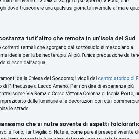
 mare in inverno. La baia di Sorgeto (se aperta), a Forio, e le
ghi dove trascorrere una qualsiasi giornata invernale al mare qua
rcostanza tutt’altro che remota in un’isola del Sud
le correnti termali che sgorgano dal sottosuolo si mescolano a
a ideale per la balneoterapia. Al più, l’unica precauzione da ten
do si esce dall’acqua.
 tramonti della Chiesa del Soccorso; i vicoli del
centro storico di F
eo di Pithecusae a Lacco Ameno. Per non dire di esperienze più
ntralissime Via Roma e Corso Vittoria Colonna di Ischia Porto, u
 impreziosito dalle luminarie e le decorazioni con cui i commercia
ina le strade.
ianesimo che si nutre sovente di aspetti folcloristi
sci a Forio, l’antivigilia di Natale, come pure il presepe vivente di