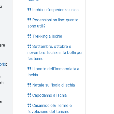
si
Ischia, un'esperienza unica
Recensioni on line: quanto
sono utili?
Trekking a Ischia
ere
Settembre, ottobre e
novembre: Ischia si fa bella per
l'autunno
orio
;
Il ponte dell'Immacolata a
Ischia
n
nti
Natale sull'isola d'Ischia
Capodanno a Ischia
ci
.
Casamicciola Terme e
l'evoluzione del turismo