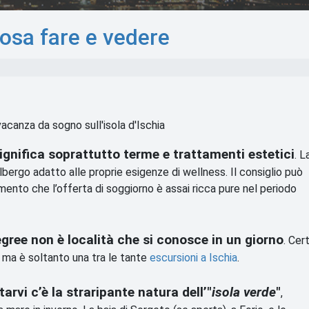
osa fare e vedere
acanza da sogno sull'isola d'Ischia
ignifica soprattutto terme e trattamenti estetici
. L
lbergo adatto alle proprie esigenze di wellness. Il consiglio può
ento che l’offerta di soggiorno è assai ricca pure nel periodo
legree non è località che si conosce in un giorno
. Cert
ma è soltanto una tra le tante
escursioni a Ischia
.
tarvi c’è la straripante natura dell’"
isola verde
"
,