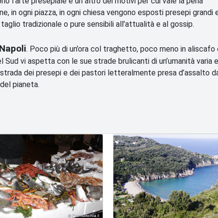
o l’arte presepiale è un altro dei motivi per cui vale la pena
ione, in ogni piazza, in ogni chiesa vengono esposti presepi grandi 
 taglio tradizionale o pure sensibili all’attualità e al gossip.
 Napoli
. Poco più di un’ora col traghetto, poco meno in aliscafo 
 Sud vi aspetta con le sue strade brulicanti di un’umanità varia 
strada dei presepi e dei pastori letteralmente presa d’assalto d
 del pianeta.