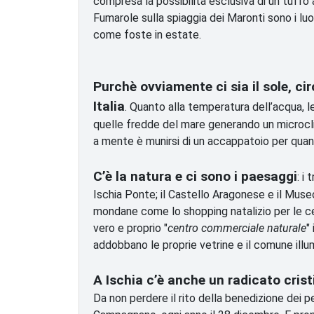
compresa la possibilità esclusiva di un tuffo a
Fumarole sulla spiaggia dei Maronti sono i luo
come foste in estate.
Purchè ovviamente ci sia il sole, ci
Italia
. Quanto alla temperatura dell’acqua, 
quelle fredde del mare generando un microclim
a mente è munirsi di un accappatoio per quan
C’è la natura e ci sono i paesaggi
: i
Ischia Ponte; il Castello Aragonese e il Mus
mondane come lo shopping natalizio per le ce
vero e proprio "
centro commerciale naturale
"
addobbano le proprie vetrine e il comune illum
A Ischia c’è anche un radicato crist
Da non perdere il rito della benedizione dei pe