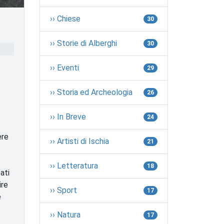
›› Chiese
30
›› Storie di Alberghi
30
›› Eventi
29
›› Storia ed Archeologia
26
›› In Breve
24
ere
›› Artisti di Ischia
21
›› Letteratura
18
ati
ire
›› Sport
17
e
›› Natura
17