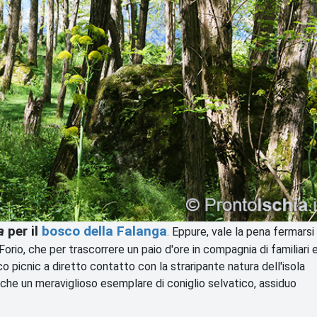
a
per il
bosco della Falanga
.
Eppure, vale la pena fermarsi 
 Forio, che per trascorrere un paio d'ore in compagnia di familiari 
o picnic a diretto contatto con la straripante natura dell'isola
 anche un meraviglioso esemplare di coniglio selvatico, assiduo