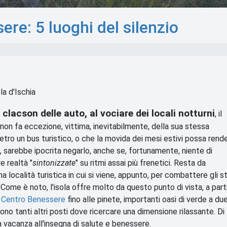
ere: 5 luoghi del silenzio
ola d'Ischia
 clacson delle auto, al vociare dei locali notturni
, il
on fa eccezione, vittima, inevitabilmente, della sua stessa
dietro un bus turistico, o che la movida dei mesi estivi possa rend
 sarebbe ipocrita negarlo, anche se, fortunamente, niente di
e realtà "
sintonizzate
" su ritmi assai più frenetici. Resta da
una località turistica in cui si viene, appunto, per combattere gli st
 Come è noto, l'isola offre molto da questo punto di vista, a part
e Centro Benessere
fino alle pinete, importanti oasi di verde a du
 sono tanti altri posti dove ricercare una dimensione rilassante. Di
una vacanza all'insegna di salute e benessere.