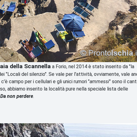
baia della Scannella
a Forio, nel 2014 è stato inserito da "la
ei "Locali del silenzio". Se vale per l'attività, ovviamente, vale a
'è campo per i cellulari e gli unici rumori "
ammessi
" sono il can
so, abbiamo inserito la località pure nella speciale lista delle
.
Da non perdere
.