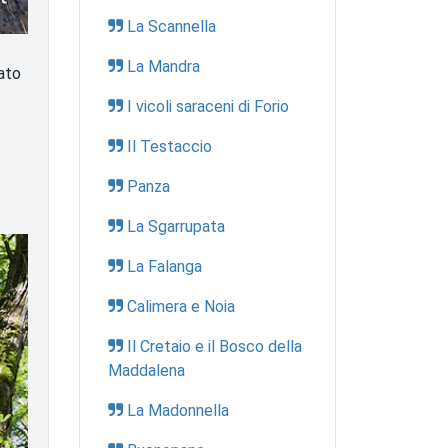
La Scannella
La Mandra
rato
I vicoli saraceni di Forio
Il Testaccio
Panza
La Sgarrupata
La Falanga
Calimera e Noia
Il Cretaio e il Bosco della
Maddalena
La Madonnella