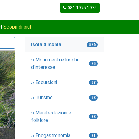
081.1975.1975
O!
Scopri di più!
Isola d'Ischia
576
›› Monumenti e luoghi
75
d'interesse
›› Escursioni
68
›› Turismo
58
›› Manifestazioni e
38
folklore
›› Enogastronomia
31