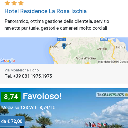
Hotel Residence La Rosa Ischia
Panoramico, ottima gestione della clientela, servizio
navetta puntuale, gestori e camerieri molto cordiali
Via Monterone, Forio
Tel.
+39
081.1975.1975
Favoloso!
8,74
Media su
133
Voti:
8,74
/10
da
€ 72,00