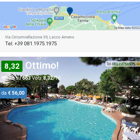
Via Circumvallazione 39, Lacco Ameno
Tel.
+39
081.1975.1975
Ottimo!
8,32
Media su
663
Voti:
8,32
/10
da
€ 56,00