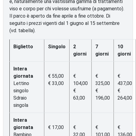
e, naturalmente una vastissima gamma di trattamenti
viso e corpo per chi volesse usufruirne (a pagamento).
Il parco è aperto da fine aprile a fine ottobre. Di
seguito i prezzi vigenti dal 1 giugno al 15 settembre
(vd. tabella).
Biglietto
Singolo
2
7
10
giorni
giorni
giorni
Intera
giornata
€ 55,00
€
€
€
Lettino
€ 33,00
104,00
325,00
437,00
singolo
€
€
€
Sdraio
63,00
196,00
264,00
singola
Intera
giornata
€ 17,00
€
€
€
Bambino
32,00
101,00
136,00