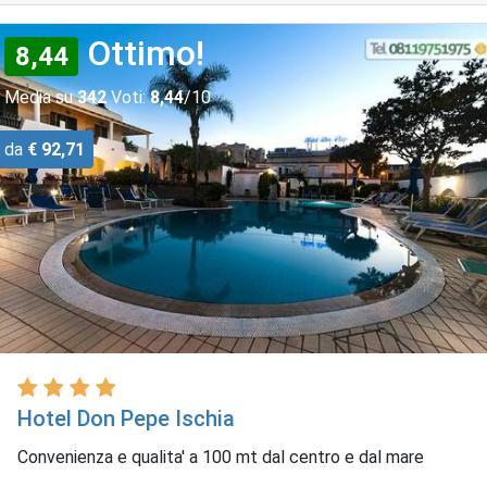
Ottimo!
8,44
Media su
342
Voti:
8,44
/10
da
€ 92,71
Hotel Don Pepe Ischia
Convenienza e qualita' a 100 mt dal centro e dal mare