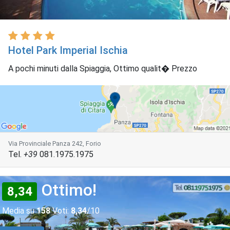
Hotel Park Imperial Ischia
A pochi minuti dalla Spiaggia, Ottimo qualit� Prezzo
Via Provinciale Panza 242, Forio
Tel.
+39
081.1975.1975
Ottimo!
8,34
Media su
158
Voti:
8,34
/10