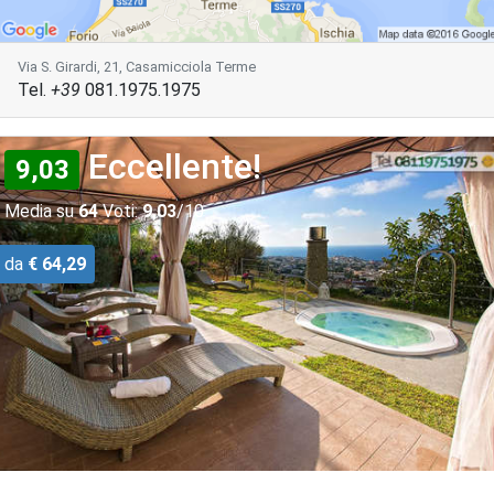
Via S. Girardi, 21, Casamicciola Terme
Tel.
+39
081.1975.1975
Eccellente!
9,03
Media su
64
Voti:
9,03
/10
da
€ 64,29