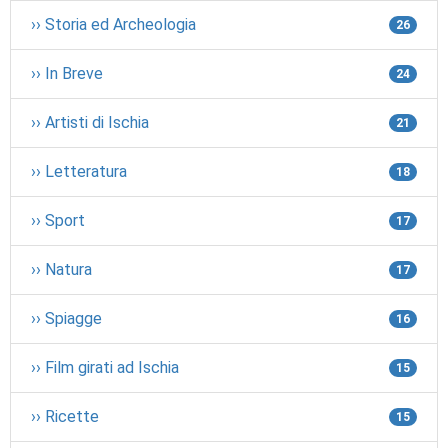
›› Storia ed Archeologia
26
›› In Breve
24
›› Artisti di Ischia
21
›› Letteratura
18
›› Sport
17
›› Natura
17
›› Spiagge
16
›› Film girati ad Ischia
15
›› Ricette
15