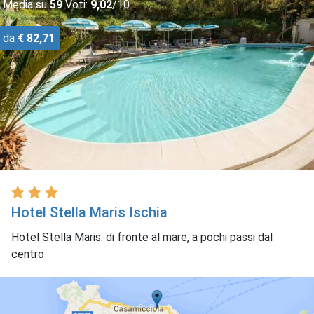
Media su
59
Voti:
9,02
/10
da
€ 82,71
Hotel Stella Maris Ischia
Hotel Stella Maris: di fronte al mare, a pochi passi dal
centro