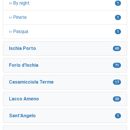
›› By night
1
›› Pinete
1
›› Pasqua
1
Ischia Porto
40
Forio d'Ischia
71
Casamicciola Terme
17
Lacco Ameno
20
Sant'Angelo
1